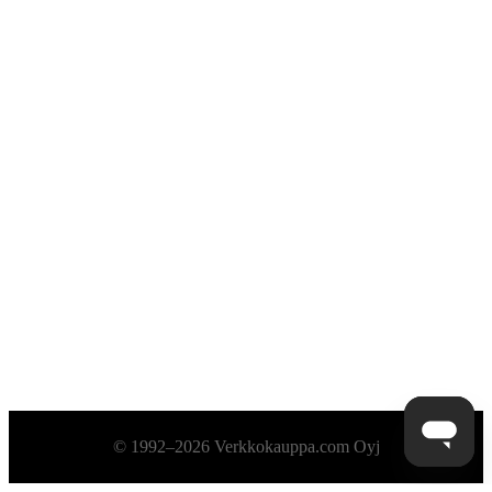
Alatunniste
© 1992–2026 Verkkokauppa.com Oyj