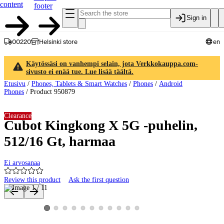
content
footer
Sign in
00220
Helsinki store
en
Käytössäsi on vanhempi selain, jota Verkkokauppa.com-
sivusto ei enää tue. Lue lisää täältä.
Etusivu
/
Phones, Tablets & Smart Watches
/
Phones
/
Android
Phones
/
Product 950879
Clearance
Cubot Kingkong X 5G -puhelin,
512/16 Gt, harmaa
Ei arvosanaa
Review this product
Ask the first question
Product images and videos
View product image 2
View product image 3
View product image 4
View product image 5
View product image 6
View product image 7
View product image 8
View product image 9
View product image 10
View product image 11
View product image 1