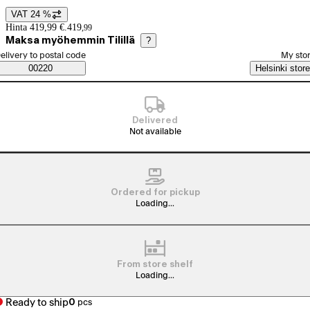
VAT 24 %
Price details
Hinta 419,99 €.
419
,
99
Maksa myöhemmin Tilillä
?
elect order method
elivery to postal code
My sto
Saatavuustiedot
00220
Helsinki store
Delivered
Not available
Ordered for pickup
Loading...
From store shelf
Loading...
Ready to ship
0
pcs