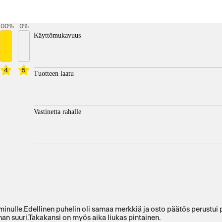
100
%
0
%
Käyttömukavuus
4
5
Tuotteen laatu
Vastinetta rahalle
nulle.Edellinen puhelin oli samaa merkkiä ja osto päätös perustui pal
han suuri.Takakansi on myös aika liukas pintainen.