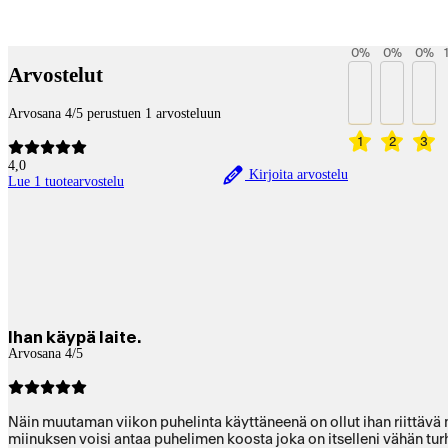
Payment services
0
%
0
%
0
%
Arvostelut
Arvosana 4/5 perustuen 1 arvosteluun
1
2
3
4,0
Kirjoita arvostelu
Lue 1 tuotearvostelu
Ihan käypä laite.
Arvosana 4/5
Näin muutaman viikon puhelinta käyttäneenä on ollut ihan riittävä mi
miinuksen voisi antaa puhelimen koosta joka on itselleni vähän tur