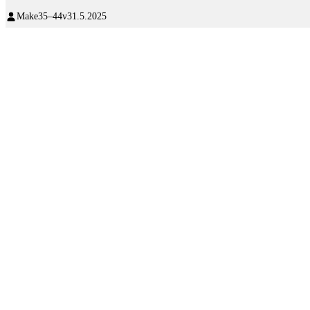
Make
35–44v
31.5.2025