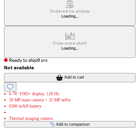
Ordered for pickup
Loading...
From store shelf
Loading...
Ready to ship
0
pcs
Not available
Add to cart
6.78" FHD+ display, 120 Hz
50 MP main camera + 32 MP selfie
6500 mAH battery
Thermal imaging camera
Add to comparison