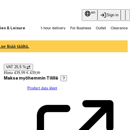
en
Sign in
ies & Leisure
1-hour delivery
For Business
Outlet
Clearance
Guides and articles
Vaihtokauppa
Services
Latest
e lisää täältä.
VAT 25,5 %
Price details
Hinta 439,99 €.
439
,
99
Maksa myöhemmin Tilillä
?
Product data sheet