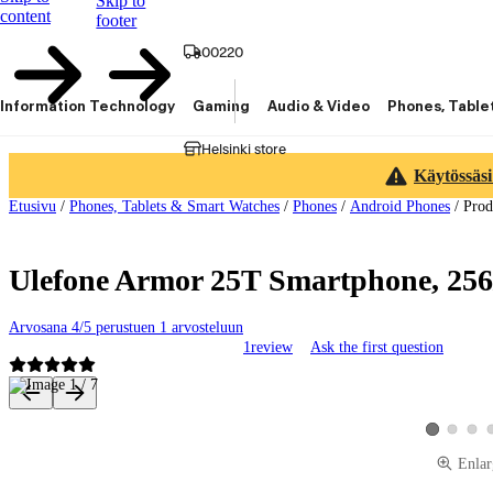
Skip to
content
footer
00220
Information Technology
Gaming
Audio & Video
Phones, Table
Helsinki store
Käytössäsi
Etusivu
/
Phones, Tablets & Smart Watches
/
Phones
/
Android Phones
/
Prod
Ulefone Armor 25T Smartphone, 256
Arvosana 4/5 perustuen 1 arvosteluun
1
review
Ask the first question
Product images and videos
View produ
View 
View produc
Enlar