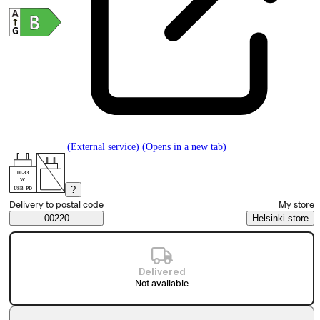
(External service) (Opens in a new tab)
10-33
W
?
USB PD
Select order method
Delivery to postal code
My store
Saatavuustiedot
00220
Helsinki store
Delivered
Not available