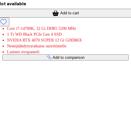
ot available
Add to cart
Core i7-14700K, 32 Gt DDR5 5200 MHz
1 Tt WD Black PCIe Gen 4 SSD
NVIDIA RTX 4070 SUPER 12 Gt GDDR6X
Nestejäähdytysratkaisu suorittimelle
Lasinen sivupaneeli
Add to comparison
Payment services