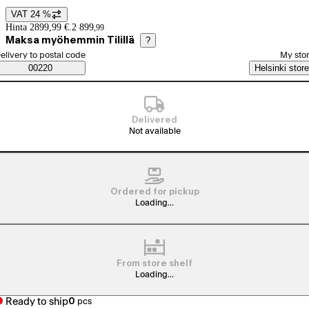
VAT 24 %
Price details
Hinta 2899,99 €.
2 899
,
99
Maksa myöhemmin Tilillä
?
elect order method
elivery to postal code
My sto
Saatavuustiedot
00220
Helsinki store
Delivered
Not available
Ordered for pickup
Loading...
From store shelf
Loading...
Ready to ship
0
pcs