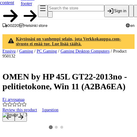
content
footer
Sign in
00220
Helsinki store
en
Käytössäsi on vanhempi selain, jota Verkkokauppa.com-
sivusto ei enää tue. Lue lisää täältä.
Etusivu
/
Gaming
/
PC Gaming
/
Gaming Desktop Computers
/
Product
950132
OMEN by HP 45L GT22-2013no -
pelitietokone, Win 11 (A2BA6EA)
Ei arvosanaa
Review this product
1
question
Product images and videos
View product image 2
View product image 3
View product image 1