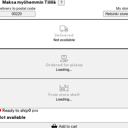
Maksa myöhemmin Tilillä
?
elect order method
elivery to postal code
My sto
Saatavuustiedot
00220
Helsinki store
Delivered
Not available
Ordered for pickup
Loading...
From store shelf
Loading...
Ready to ship
0
pcs
ot available
Add to cart