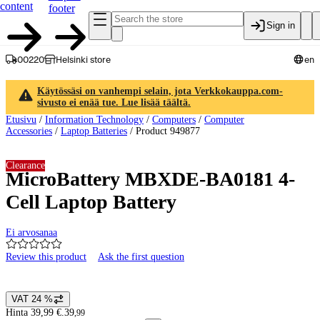
content
footer
Sign in
00220
Helsinki store
en
Käytössäsi on vanhempi selain, jota Verkkokauppa.com-
sivusto ei enää tue. Lue lisää täältä.
Etusivu
/
Information Technology
/
Computers
/
Computer
Accessories
/
Laptop Batteries
/
Product 949877
Clearance
MicroBattery MBXDE-BA0181 4-
Cell Laptop Battery
Ei arvosanaa
Review this product
Ask the first question
Product images and videos
VAT 24 %
Price details
Hinta 39,99 €.
39
,
99