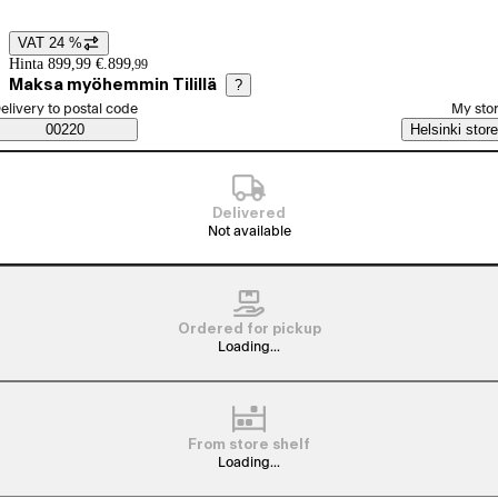
VAT 24 %
Price details
Hinta 899,99 €.
899
,
99
Maksa myöhemmin Tilillä
?
elect order method
elivery to postal code
My sto
Saatavuustiedot
00220
Helsinki store
Delivered
Not available
Ordered for pickup
Loading...
From store shelf
Loading...