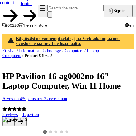
content
footer
Sign in
00220
Helsinki store
en
Käytössäsi on vanhempi selain, jota Verkkokauppa.com-
sivusto ei enää tue. Lue lisää täältä.
Etusivu
/
Information Technology
/
Computers
/
Laptop
Computers
/
Product 949322
HP Pavilion 16-ag0002no 16"
Laptop Computer, Win 11 Home
Arvosana 4/5 perustuen 2 arvosteluun
2
reviews
1
question
Product images and videos
View product image 2
View product image 3
View product image 4
View product image 5
View product image 1