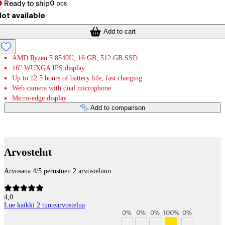
Ready to ship
0
pcs
ot available
Add to cart
AMD Ryzen 5 8540U, 16 GB, 512 GB SSD
16" WUXGA IPS display
Up to 12.5 hours of battery life, fast charging
Web camera with dual microphone
Micro-edge display
Add to comparison
Payment services
Arvostelut
Arvosana 4/5 perustuen 2 arvosteluun
4,0
Lue kaikki 2 tuotearvostelua
0
%
0
%
0
%
100
%
0
%