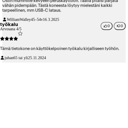
Ostin mummille kevyeen peruskäyttöön. Täällä pitäisi pärjätä
vähän pidempään. Tästä koneesta löytyy mielestäni kaikki
tarpeellinen, mm USB-C lataus.
WilliamWalley
45–54v
16.3.2025
työkalu
0
0
Arvosana 4/5
Tämä tietokone on käyttökelpoinen työkalu kirjalliseen työhön.
juhan
65 tai yli
25.11.2024