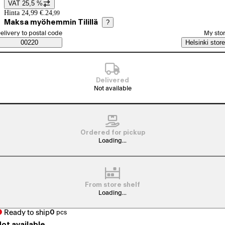
VAT 25,5 %
Price details
Hinta 24,99 €.
24
,
99
Maksa myöhemmin Tilillä
?
elect order method
elivery to postal code
My sto
Saatavuustiedot
00220
Helsinki store
Delivered
Not available
Ordered for pickup
Loading...
From store shelf
Loading...
Ready to ship
0
pcs
ot available