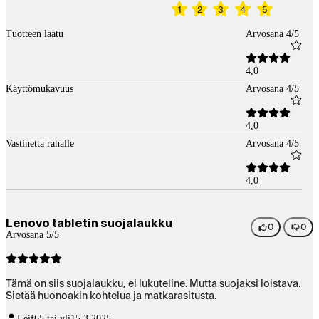
1
2
3
4
5
Tuotteen laatu
Arvosana 4/5
4,0
Käyttömukavuus
Arvosana 4/5
4,0
Vastinetta rahalle
Arvosana 4/5
4,0
Lenovo tabletin suojalaukku
0
0
Arvosana 5/5
Tämä on siis suojalaukku, ei lukuteline. Mutta suojaksi loistava.
Sietää huonoakin kohtelua ja matkarasitusta.
Leif
65 tai yli
15.3.2025