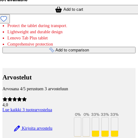
Add to cart
Protect the tablet during transport.
Lightweight and durable design
Lenovo Tab Plus tablet
Comprehensive protection
Add to comparison
Payment services
Arvostelut
Arvosana 4/5 perustuen 3 arvosteluun
4,0
Lue kaikki 3 tuotearvostelua
0
%
0
%
33
%
33
%
33
%
Kirjoita arvostelu