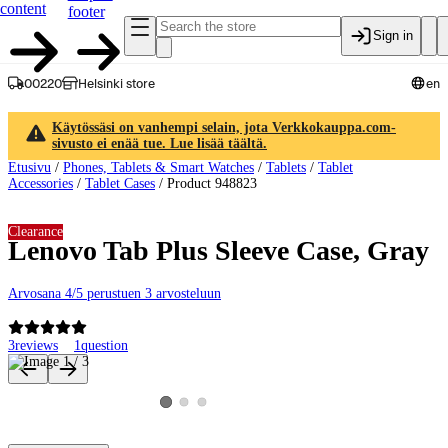
content
footer
Sign in
00220
Helsinki store
en
Käytössäsi on vanhempi selain, jota Verkkokauppa.com-
sivusto ei enää tue. Lue lisää täältä.
Etusivu
/
Phones, Tablets & Smart Watches
/
Tablets
/
Tablet
Accessories
/
Tablet Cases
/
Product 948823
Clearance
Lenovo Tab Plus Sleeve Case, Gray
Arvosana 4/5 perustuen 3 arvosteluun
3
reviews
1
question
Product images and videos
View product image 2
View product image 3
View product image 1