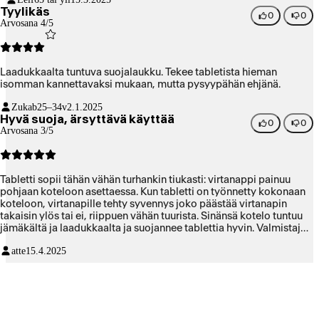
Tyylikäs
0
0
Arvosana 4/5
Laadukkaalta tuntuva suojalaukku. Tekee tabletista hieman
isomman kannettavaksi mukaan, mutta pysyypähän ehjänä.
Zukab
25–34v
2.1.2025
Hyvä suoja, ärsyttävä käyttää
0
0
Arvosana 3/5
Tabletti sopii tähän vähän turhankin tiukasti: virtanappi painuu
pohjaan koteloon asettaessa. Kun tabletti on työnnetty kokonaan
koteloon, virtanapille tehty syvennys joko päästää virtanapin
takaisin ylös tai ei, riippuen vähän tuurista. Sinänsä kotelo tuntuu
jämäkältä ja laadukkaalta ja suojannee tablettia hyvin. Valmistajan
oman kotelon soisi olevan parempi, siksi keskinkertainen
atte
15.4.2025
arvosana.