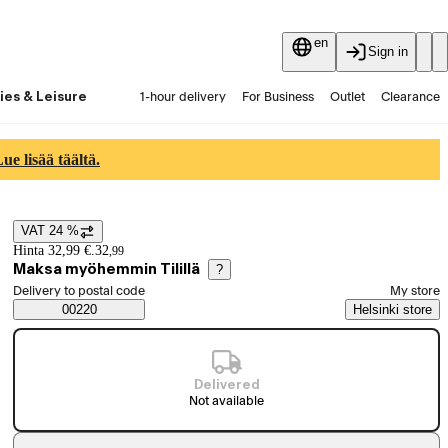
en
Sign in
ies & Leisure
1-hour delivery
For Business
Outlet
Clearance
Guides and articles
Vaihtokauppa
Services
Latest
e lisää täältä.
VAT 24 %
Price details
Hinta 32,99 €.
32
,
99
Maksa myöhemmin Tilillä
?
Select order method
Delivery to postal code
My store
Saatavuustiedot
00220
Helsinki store
Delivered
Not available