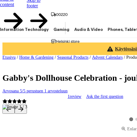
Skip to
content
footer
00220
Information Technology
Gaming
Audio & Video
Phones, Table
Helsinki store
Käytössäsi
Etusivu
/
Home & Gardening
/
Seasonal Products
/
Advent Calendars
/
Produ
Gabby's Dollhouse Celebration - jou
Arvosana 5/5 perustuen 1 arvosteluun
1
review
Ask the first question
Product images and videos
View
Enlar