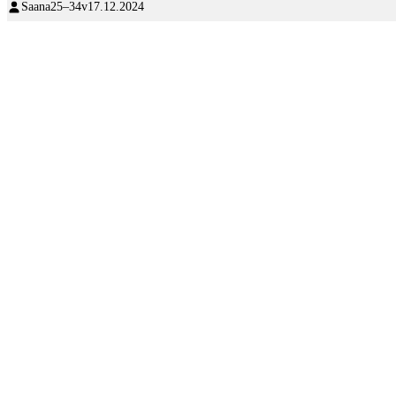
Saana
25–34v
17.12.2024