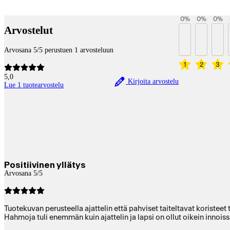
Payment services
0
%
0
%
0
%
Arvostelut
Arvosana 5/5 perustuen 1 arvosteluun
1
2
3
5,0
Kirjoita arvostelu
Lue 1 tuotearvostelu
Positiivinen yllätys
Arvosana 5/5
Tuotekuvan perusteella ajattelin että pahviset taiteltavat koristee
Hahmoja tuli enemmän kuin ajattelin ja lapsi on ollut oikein innois