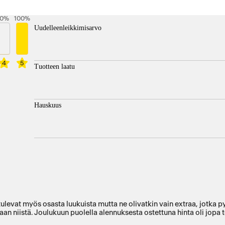
0
%
100
%
Uudelleenleikkimisarvo
4
5
Tuotteen laatu
Hauskuus
t tulevat myös osasta luukuista mutta ne olivatkin vain extraa, jotka
saan niistä. Joulukuun puolella alennuksesta ostettuna hinta oli jop