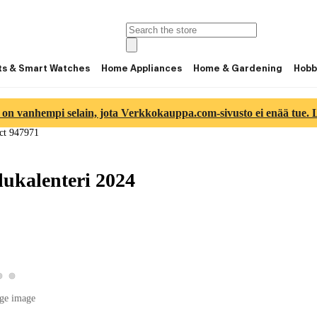
ts & Smart Watches
Home Appliances
Home & Gardening
Hobb
 on vanhempi selain, jota Verkkokauppa.com-sivusto ei enää tue. Lu
ct 947971
lukalenteri 2024
View product image 2
View product image 3
 product image 1
ge image