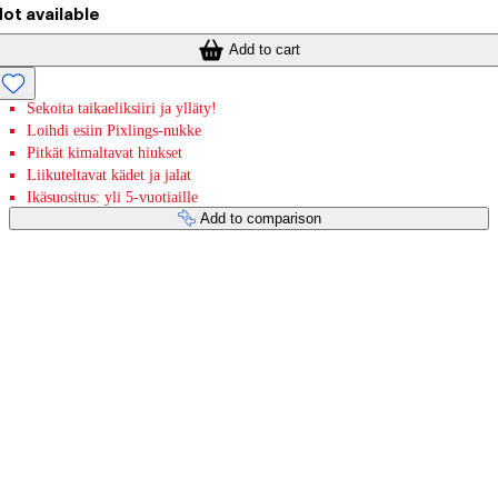
ot available
Add to cart
Sekoita taikaeliksiiri ja ylläty!
Loihdi esiin Pixlings-nukke
Pitkät kimaltavat hiukset
Liikuteltavat kädet ja jalat
Ikäsuositus: yli 5-vuotiaille
Add to comparison
Payment services