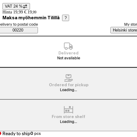
VAT 24 %
Price details
Hinta 19,99 €.
19
,
99
Maksa myöhemmin Tilillä
?
elect order method
elivery to postal code
My sto
Saatavuustiedot
00220
Helsinki store
Delivered
Not available
Ordered for pickup
Loading...
From store shelf
Loading...
Ready to ship
0
pcs