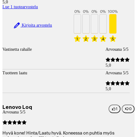
5,0
Lue 1 tuotearvostelu
0
%
0
%
0
%
0
%
100
%
Kirjoita arvostelu
1
2
3
4
5
Vastinetta rahalle
Arvosana 5/5
5,0
Tuotteen laatu
Arvosana 5/5
5,0
Lenovo Loq
1
0
Arvosana 5/5
Hyvä kone! Hinta/Laatu hyvä. Koneessa on puhtia myös