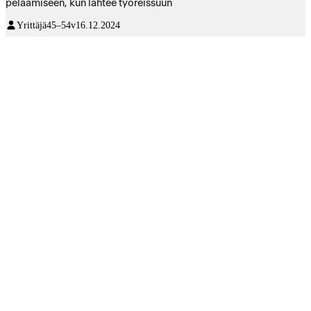
pelaamiseen, kun lähtee työreissuun
Yrittäjä
45–54v
16.12.2024