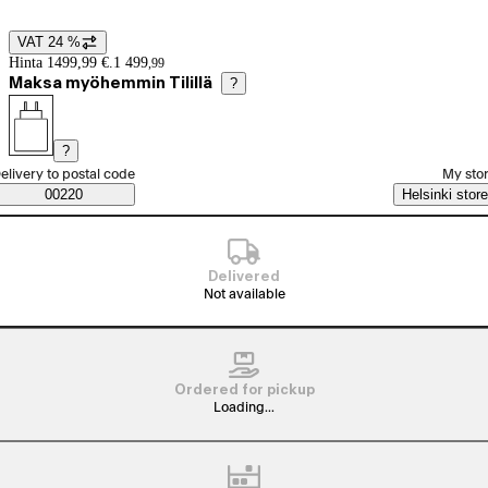
VAT 24 %
Price details
Hinta 1499,99 €.
1 499
,
99
Maksa myöhemmin Tilillä
?
?
elect order method
elivery to postal code
My sto
Saatavuustiedot
00220
Helsinki store
Delivered
Not available
Ordered for pickup
Loading...