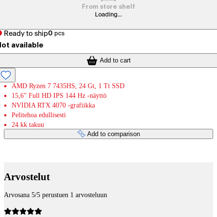
From store shelf
Loading...
Ready to ship
0
pcs
ot available
Add to cart
AMD Ryzen 7 7435HS, 24 Gt, 1 Tt SSD
15,6" Full HD IPS 144 Hz -näyttö
NVIDIA RTX 4070 -grafiikka
Pelitehoa edullisesti
24 kk takuu
Add to comparison
Payment services
Arvostelut
Arvosana 5/5 perustuen 1 arvosteluun