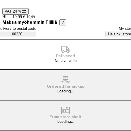
VAT 24 %
Price details
Hinta 19,99 €.
19
,
99
Maksa myöhemmin Tilillä
?
elect order method
elivery to postal code
My sto
Saatavuustiedot
00220
Helsinki store
Delivered
Not available
Ordered for pickup
Loading...
From store shelf
Loading...