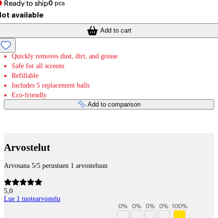
Ready to ship
0
pcs
ot available
Add to cart
Quickly removes dust, dirt, and grease
Safe for all screens
Refillable
Includes 5 replacement balls
Eco-friendly
Add to comparison
Payment services
Arvostelut
Arvosana 5/5 perustuen 1 arvosteluun
5,0
Lue 1 tuotearvostelu
0
%
0
%
0
%
0
%
100
%