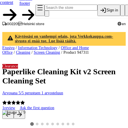
content
footer
Sign in
00220
Helsinki store
en
Käytössäsi on vanhempi selain, jota Verkkokauppa.com-
sivusto ei enää tue. Lue lisää täältä.
Etusivu
/
Information Technology
/
Office and Home
Office
/
Cleaning
/
Screen Cleaning
/
Product 947311
Clearance
Paperlike Cleaning Kit v2 Screen
Cleaning Set
Arvosana 5/5 perustuen 1 arvosteluun
1
review
Ask the first question
Product images and videos
View product image 2
View product image 3
View product image 4
View product image 5
View product image 6
View product image 7
View product image 8
View product image 9
View product image 1