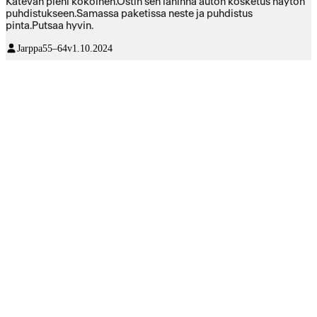
Kätevän pieni kokoinen.Ostin sen lähinnä auton kosketus näytön
puhdistukseen.Samassa paketissa neste ja puhdistus
pinta.Putsaa hyvin.
Jarppa
55–64v
1.10.2024