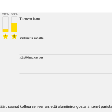
%
20
%
60
%
Tuotteen laatu
4
5
Vastinetta rahalle
Käyttömukavuus
ään, saanut kolhua sen verran, että alumiinirungosta lähtenyt parista 