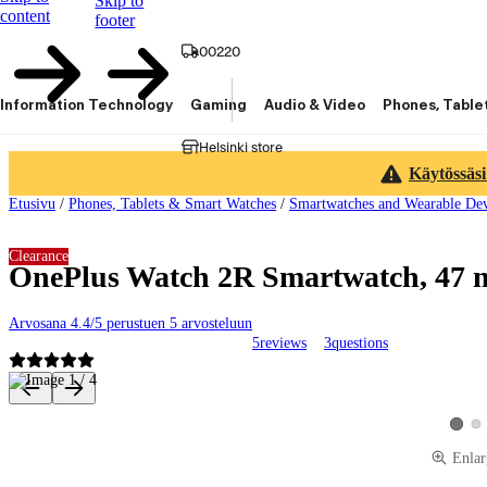
Skip to
content
footer
00220
Information Technology
Gaming
Audio & Video
Phones, Table
Helsinki store
Käytössäsi
Etusivu
/
Phones, Tablets & Smart Watches
/
Smartwatches and Wearable Dev
Clearance
OnePlus Watch 2R Smartwatch, 47 
Arvosana 4.4/5 perustuen 5 arvosteluun
5
reviews
3
questions
Product images and videos
Vie
View p
Enlar