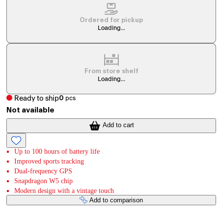
Ordered for pickup
Loading...
From store shelf
Loading...
Ready to ship
0
pcs
Not available
Add to cart
Up to 100 hours of battery life
Improved sports tracking
Dual-frequency GPS
Snapdragon W5 chip
Modern design with a vintage touch
Add to comparison