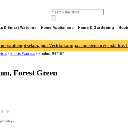
ts & Smart Watches
Home Appliances
Home & Gardening
Hobb
 on vanhempi selain, jota Verkkokauppa.com-sivusto ei enää tue. Lu
ices
/
Sports Watches
/
Product 947167
mm, Forest Green
w product image 2
View product image 3
View product image 4
roduct image 1
ge image