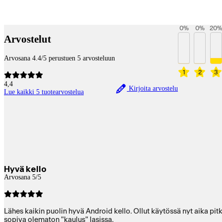
Payment services
0
%
0
%
20
Arvostelut
Arvosana 4.4/5 perustuen 5 arvosteluun
1
2
3
4,4
Kirjoita arvostelu
Lue kaikki 5 tuotearvostelua
Hyvä kello
Arvosana 5/5
Lähes kaikin puolin hyvä Android kello. Ollut käytössä nyt aika pitk
sopiva olematon "kaulus" lasissa.