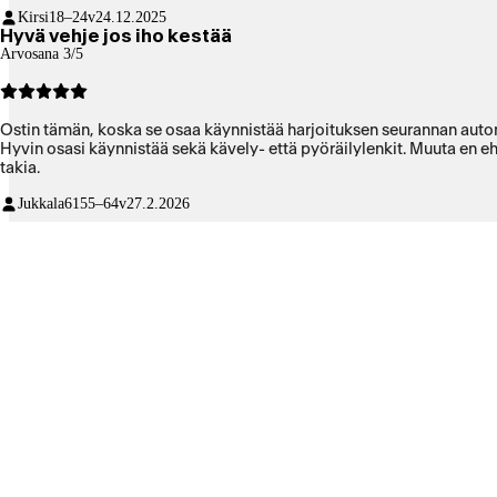
Kirsi
18–24v
24.12.2025
Hyvä vehje jos iho kestää
Arvosana 3/5
Ostin tämän, koska se osaa käynnistää harjoituksen seurannan automa
Hyvin osasi käynnistää sekä kävely- että pyöräilylenkit. Muuta en eht
takia.
Jukkala61
55–64v
27.2.2026