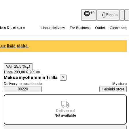
en
Sign in
ies & Leisure
1-hour delivery
For Business
Outlet
Clearance
Guides and articles
Vaihtokauppa
Services
Latest
e lisää täältä.
VAT 25,5 %
Price details
Hinta 209,00 €.
209
,
00
Maksa myöhemmin Tilillä
?
Select order method
Delivery to postal code
My store
Saatavuustiedot
00220
Helsinki store
Delivered
Not available