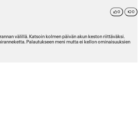
0
0
annan välillä. Katsoin kolmen päivän akun keston riittäväksi.
ikoniranneketta. Palautukseen meni mutta ei kellon ominaisuuksien