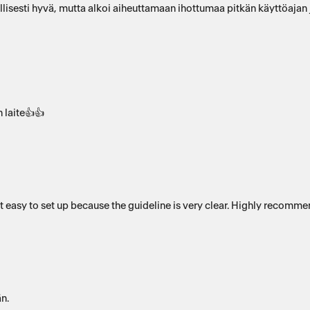
lisesti hyvä, mutta alkoi aiheuttamaan ihottumaa pitkän käyttöajan jä
 laite👍👍
ind of watch. So i enjoy using it and it easy to set up because the guideline is very clear. Highly reco
ämään.