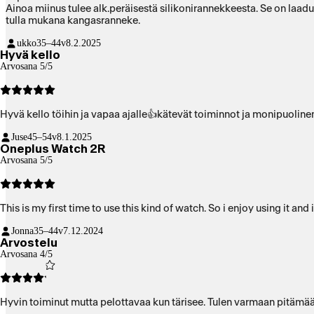
Ainoa miinus tulee alk.peräisestä silikonirannekkeesta. Se on laadul
tulla mukana kangasranneke.
ukko
35–44v
8.2.2025
Hyvä kello
Arvosana 5/5
Hyvä kello töihin ja vapaa ajalle👍kätevät toiminnot ja monipuolinen
Juse
45–54v
8.1.2025
Oneplus Watch 2R
Arvosana 5/5
This is my first time to use this k
Jonna
35–44v
7.12.2024
Arvostelu
Arvosana 4/5
Hyvin toiminut mutta pelottavaa kun tärisee. Tulen varmaan pit