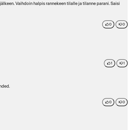
lkeen. Vaihdoin halpis rannekeen tilalle ja tilanne parani. Saisi
0
0
1
1
mmended.
0
0