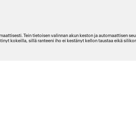
attisesti. Tein tietoisen valinnan akun keston ja automaattisen seur
inyt kokeilla, sillä ranteeni iho ei kestänyt kellon taustaa eikä sil