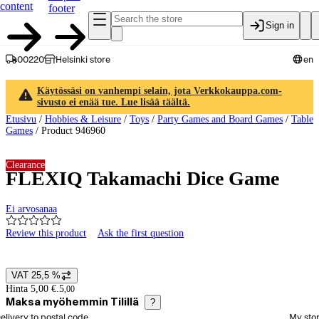
content
footer
Sign in
00220
Helsinki store
en
Käytössäsi on vanhempi selain, jota Verkkokauppa.com-
sivusto ei enää tue. Lue lisää täältä.
Etusivu
/
Hobbies & Leisure
/
Toys
/
Party Games and Board Games
/
Table
Games
/
Product 946960
Clearance
FLEXIQ Takamachi Dice Game
Ei arvosanaa
Review this product
Ask the first question
Product images and videos
VAT 25,5 %
Price details
Hinta 5,00 €.
5
,
00
Maksa myöhemmin Tilillä
?
elect order method
elivery to postal code
My sto