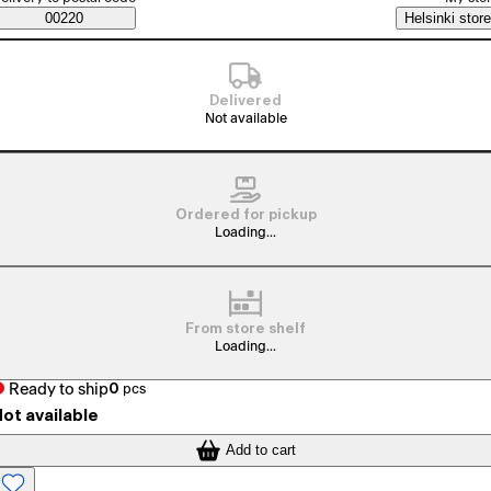
Saatavuustiedot
00220
Helsinki store
Delivered
Not available
Ordered for pickup
Loading...
From store shelf
Loading...
Ready to ship
0
pcs
ot available
Add to cart