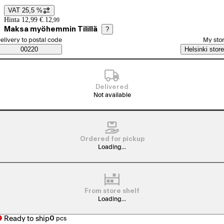
VAT 25,5 %
Price details
Hinta 12,99 €.
12
,
99
Maksa myöhemmin Tilillä
?
elect order method
elivery to postal code
My sto
Saatavuustiedot
00220
Helsinki store
Delivered
Not available
Ordered for pickup
Loading...
From store shelf
Loading...
Ready to ship
0
pcs