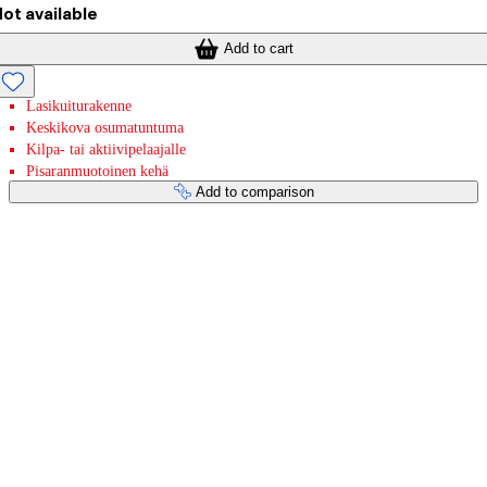
ot available
Add to cart
Lasikuiturakenne
Keskikova osumatuntuma
Kilpa- tai aktiivipelaajalle
Pisaranmuotoinen kehä
Add to comparison
Payment services