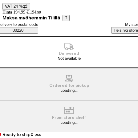
VAT 24 %
Price details
Hinta 194,99 €.
194
,
99
Maksa myöhemmin Tilillä
?
elect order method
elivery to postal code
My sto
Saatavuustiedot
00220
Helsinki store
Delivered
Not available
Ordered for pickup
Loading...
From store shelf
Loading...
Ready to ship
0
pcs