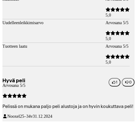
5,0
Uudelleenleikkimisarvo
Arvosana 5/5
5,0
Tuotteen laatu
Arvosana 5/5
5,0
Hyvä peli
1
0
Arvosana 5/5
Pelissä on mukana paljo peli alustoja ja on hyvin koukuttava peli!
Nooxel
25–34v
31.12.2024