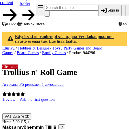
content
footer
Sign in
00220
Helsinki store
en
Käytössäsi on vanhempi selain, jota Verkkokauppa.com-
sivusto ei enää tue. Lue lisää täältä.
Etusivu
/
Hobbies & Leisure
/
Toys
/
Party Games and Board
Games
/
Board Games
/
Family Games
/
Product 944296
Clearance
Trollius n' Roll Game
Arvosana 5/5 perustuen 1 arvosteluun
1
review
Ask the first question
Product images and videos
VAT 25,5 %
Price details
Hinta 5,00 €.
5
,
00
Maksa myöhemmin Tilillä
?