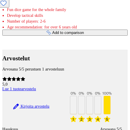
Fun dice game for the whole family
Develop tactical skills
Number of players: 2-6
Age recommendation: for over 6 years old
Add to comparison
Payment services
Arvostelut
Arvosana 5/5 perustuen 1 arvosteluun
5,0
Lue 1 tuotearvostelu
0
%
0
%
0
%
0
%
100
%
Kirjoita arvostelu
1
2
3
4
5
Hauskuus
Arvosana 5/5