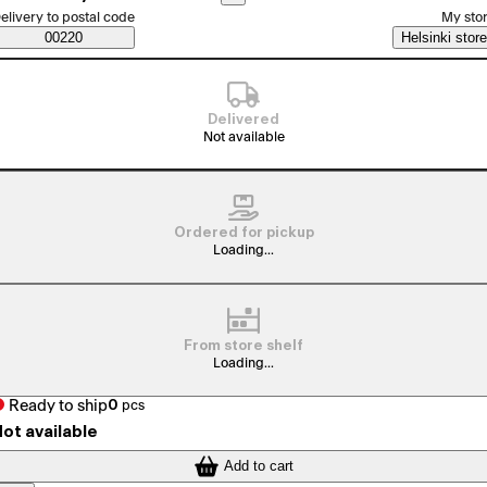
elect order method
elivery to postal code
My sto
Saatavuustiedot
00220
Helsinki store
Delivered
Not available
Ordered for pickup
Loading...
From store shelf
Loading...
Ready to ship
0
pcs
ot available
Add to cart