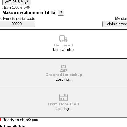
VAT 25,5 %
Price details
Hinta 5,00 €.
5
,
00
Maksa myöhemmin Tilillä
?
elect order method
elivery to postal code
My sto
Saatavuustiedot
00220
Helsinki store
Delivered
Not available
Ordered for pickup
Loading...
From store shelf
Loading...
Ready to ship
0
pcs
ot available