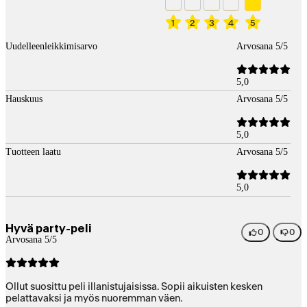
1
2
3
4
5
Uudelleenleikkimisarvo
Arvosana 5/5
5,0
Hauskuus
Arvosana 5/5
5,0
Tuotteen laatu
Arvosana 5/5
5,0
Hyvä party-peli
0
0
Arvosana 5/5
Ollut suosittu peli illanistujaisissa. Sopii aikuisten kesken
pelattavaksi ja myös nuoremman väen.