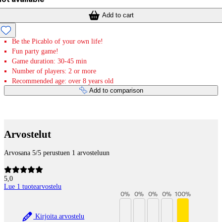
Add to cart
Be the Picablo of your own life!
Fun party game!
Game duration: 30-45 min
Number of players: 2 or more
Recommended age: over 8 years old
Add to comparison
Payment services
Arvostelut
Arvosana 5/5 perustuen 1 arvosteluun
5,0
Lue 1 tuotearvostelu
0
%
0
%
0
%
0
%
100
%
Kirjoita arvostelu