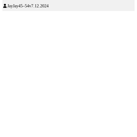
JayJay
45–54v
7.12.2024