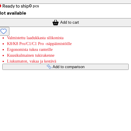
Ready to ship
0
pcs
ot available
Add to cart
Valmistettu laadukkasta silikonista
K8/K8 Pro/C1/C1 Pro -näppäimistöille
Ergonomista tukea ranteille
Kuusikulmainen tukirakenne
Liukumaton, vakaa ja kestävä
Add to comparison
Payment services