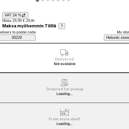
View product image 2
View product image 3
View product image 4
View product image 5
View product image 6
View product image 7
View product image 1
VAT 24 %
Price details
Hinta 29,99 €.
29
,
99
Maksa myöhemmin Tilillä
?
elect order method
elivery to postal code
My sto
Saatavuustiedot
00220
Helsinki store
Delivered
Not available
Ordered for pickup
Loading...
From store shelf
Loading...