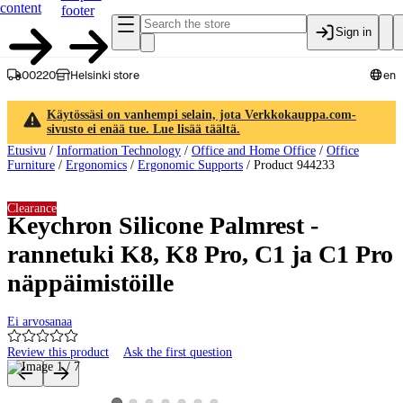
content
footer
Sign in
00220
Helsinki store
en
Käytössäsi on vanhempi selain, jota Verkkokauppa.com-
sivusto ei enää tue. Lue lisää täältä.
Etusivu
/
Information Technology
/
Office and Home Office
/
Office
Furniture
/
Ergonomics
/
Ergonomic Supports
/
Product 944233
Clearance
Keychron Silicone Palmrest -
rannetuki K8, K8 Pro, C1 ja C1 Pro
näppäimistöille
Ei arvosanaa
Review this product
Ask the first question
Product images and videos