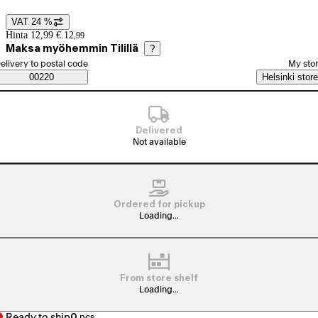
VAT 24 %
Price details
Hinta 12,99 €.
12
,
99
Maksa myöhemmin Tilillä
?
elect order method
elivery to postal code
My sto
Saatavuustiedot
00220
Helsinki store
Delivered
Not available
Ordered for pickup
Loading...
From store shelf
Loading...
Ready to ship
0
pcs