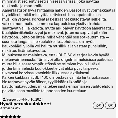
minimalistiset, erityisesti sinisessä värissä, joka näyttää
raikkaalta ja modernilta.
Äänenlaatu on hyvä hintaansa nähden. Bassot ovat voimakkaat ja
täyteläiset, mikä miellyttää erityisesti bassopainotteisen
musiikin ystäviä. Korkeat ja keskiäänet kuulostavat selkeiltä,
vaikka monimutkaisemmissa kappaleissa yksityiskohdat
saattavat välillä kadota, mutta arkipäivän käyttöön äänenlaatu
on täysin riittävä.
Kuulokkeet ovat kevyet ja mukavat, joten ne sopivat pitkään
käyttöön. Johto on litteä, mikä vähentää sen sotkeutumista —
suuri etu langallisille kuulokkeille. Johdossa on myös
kaukosäädin, jolla voi hallita musiikkia ja vastata puheluihin,
mikä tuo lisämukavuutta.
Miinuksena on mainittava, että JBL T160 ei tarjoa kovin hyvää
melunvaimennusta. Tämä voi olla ongelma meluisissa paikoissa,
mutta hiljaisessa ympäristössä ne toimivat hyvin. Lisäksi
joidenkin mielestä kuulokkeet eivät ehkä pysy tarpeeksi
tukevasti korvissa, varsinkin liikkuessa aktiivisesti.
Kaiken kaikkiaan JBL T160 on loistava valinta hintaluokassaan.
Ne tarjoavat hyvän äänen, tyylikkään ulkonäön ja
käyttömukavuuden, mikä tekee niistä erinomaisen vaihtoehdon
päivittäiseen musiikin tai podcastien kuunteluun.
Sergey
35–44v
5.10.2024
Hyvät peruskuulokkeet
0
0
Arvosana 4/5