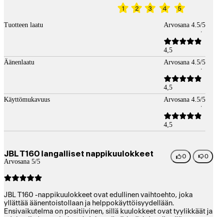
1
2
3
4
5
Tuotteen laatu
Arvosana 4.5/5
4,5
Äänenlaatu
Arvosana 4.5/5
4,5
Käyttömukavuus
Arvosana 4.5/5
4,5
JBL T160 langalliset nappikuulokkeet
0
0
Arvosana 5/5
JBL T160 -nappikuulokkeet ovat edullinen vaihtoehto, joka
yllättää äänentoistollaan ja helppokäyttöisyydellään.
Ensivaikutelma on positiivinen, sillä kuulokkeet ovat tyylikkäät ja