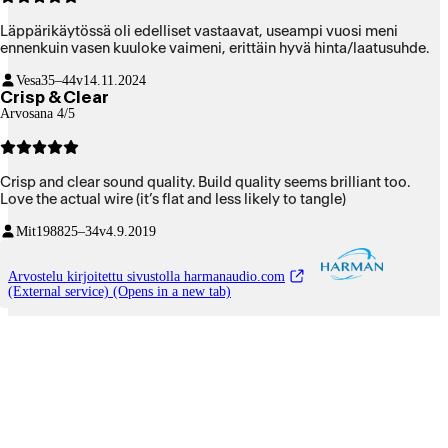
Läppärikäytössä oli edelliset vastaavat, useampi vuosi meni
ennenkuin vasen kuuloke vaimeni, erittäin hyvä hinta/laatusuhde.
Vesa
35–44v
14.11.2024
Crisp & Clear
Arvosana 4/5
Crisp and clear sound quality. Build quality seems brilliant too.
Love the actual wire (it’s flat and less likely to tangle)
Mit1988
25–34v
4.9.2019
Arvostelu kirjoitettu sivustolla harmanaudio.com
(External service) (Opens in a new tab)