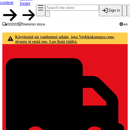
content
footer
Sign in
00220
Helsinki store
en
Käytössäsi on vanhempi selain, jota Verkkokauppa.com-
sivusto ei enää tue. Lue lisää täältä.