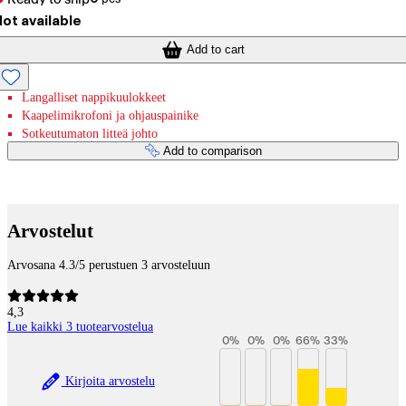
ot available
Add to cart
Langalliset nappikuulokkeet
Kaapelimikrofoni ja ohjauspainike
Sotkeutumaton litteä johto
Add to comparison
Payment services
Arvostelut
Arvosana 4.3/5 perustuen 3 arvosteluun
4,3
Lue kaikki 3 tuotearvostelua
0
%
0
%
0
%
66
%
33
%
Kirjoita arvostelu