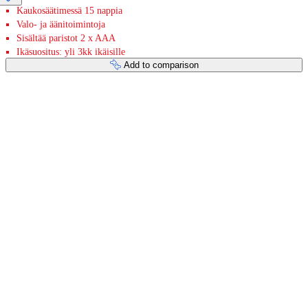
Kaukosäätimessä 15 nappia
Valo- ja äänitoimintoja
Sisältää paristot 2 x AAA
Ikäsuositus: yli 3kk ikäisille
Add to comparison
Payment services