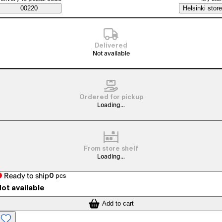
Saatavuustiedot
00220
Helsinki store
Delivered
Not available
Ordered for pickup
Loading...
From store shelf
Loading...
Ready to ship
0
pcs
ot available
Add to cart