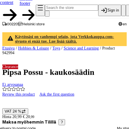
content
footer
Sign in
00220
Helsinki store
en
Käytössäsi on vanhempi selain, jota Verkkokauppa.com-
sivusto ei enää tue. Lue lisää täältä.
Etusivu
/
Hobbies & Leisure
/
Toys
/
Science and Learning
/
Product
942994
Clearance
Pipsa Possu - kaukosäädin
Ei arvosanaa
Review this product
Ask the first question
Product images and videos
VAT 24 %
Price details
Hinta 20,99 €.
20
,
99
Maksa myöhemmin Tilillä
?
elect order method
elivery to postal code
My sto