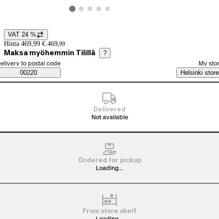
View product image 2
View product image 3
View product image 4
View product image 5
View product image 1
VAT 24 %
Price details
Hinta 469,99 €.
469
,
99
Maksa myöhemmin Tilillä
?
elect order method
elivery to postal code
My sto
Saatavuustiedot
00220
Helsinki store
Delivered
Not available
Ordered for pickup
Loading...
From store shelf