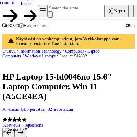
content
footer
Sign in
00220
Helsinki store
en
Käytössäsi on vanhempi selain, jota Verkkokauppa.com-
sivusto ei enää tue. Lue lisää täältä.
Etusivu
/
Information Technology
/
Computers
/
Laptop
Computers
/
Windows Laptops
/
Product 942802
HP Laptop 15-fd0046no 15.6"
Laptop Computer, Win 11
(A5CE4EA)
Arvosana 4.4/5 perustuen 32 arvosteluun
32
reviews
3
questions
Product images and videos