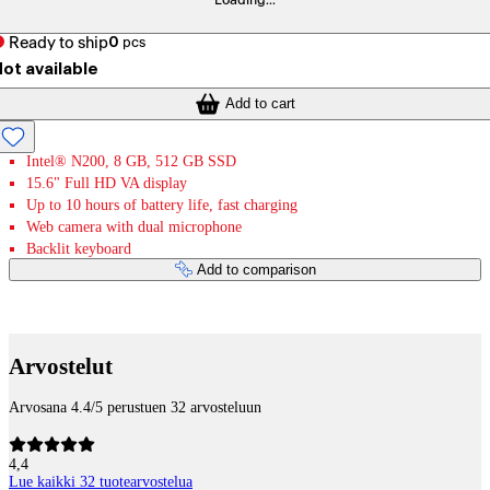
Loading...
Ready to ship
0
pcs
ot available
Add to cart
Intel® N200, 8 GB, 512 GB SSD
15.6" Full HD VA display
Up to 10 hours of battery life, fast charging
Web camera with dual microphone
Backlit keyboard
Add to comparison
Payment services
Arvostelut
Arvosana 4.4/5 perustuen 32 arvosteluun
4,4
Lue kaikki 32 tuotearvostelua