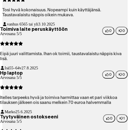
Tosi hyvä kokonaisuus. Nopeampi kuin käyttäjänsä.
Taustavalaistu näppis oikein mukava.
vanhus 65
65 tai yli
3.10.2025
Toimiva laite peruskäyttöön
0
0
Arvosana 5/5
Eipä juuri valittamista. Ihan ok toimii, taustavalaistu näppis kiva
lisä.
Isä
55–64v
27.8.2025
Hp laptop
0
0
Arvosana 5/5
Itelles tarpeeks hyvä ja toimiva harmittaa vaan et pari viikkoa
tilauksen jälkeen ois saanu melkein 70 euroa halvemmalla
Marko
25.6.2025
Tyytyväinen ostokseeni
0
1
Arvosana 5/5