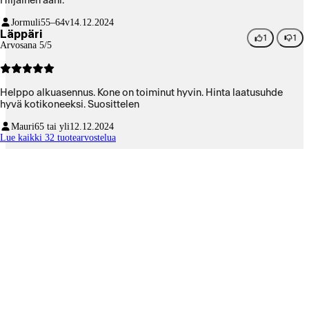
Hiljainen ääni.
Jormuli
55–64v
14.12.2024
Läppäri
1
1
Arvosana 5/5
Helppo alkuasennus. Kone on toiminut hyvin. Hinta laatusuhde
hyvä kotikoneeksi. Suosittelen
Mauri
65 tai yli
12.12.2024
Lue kaikki 32 tuotearvostelua