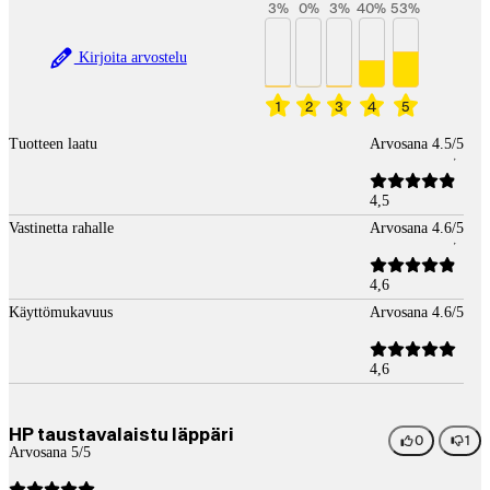
3
%
0
%
3
%
40
%
53
%
Kirjoita arvostelu
1
2
3
4
5
Tuotteen laatu
Arvosana 4.5/5
4,5
Vastinetta rahalle
Arvosana 4.6/5
4,6
Käyttömukavuus
Arvosana 4.6/5
4,6
HP taustavalaistu läppäri
0
1
Arvosana 5/5