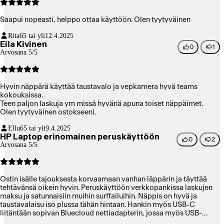
Saapui nopeasti, helppo ottaa käyttöön. Olen tyytyväinen
Rita
65 tai yli
12.4.2025
Eila Kivinen
0
1
Arvosana 5/5
Hyvin näppärä käyttää taustavalo ja vepkamera hyvä teams
kokouksissa.
Teen paljon laskuja ym missä hyvänä apuna toiset näppäimet.
Olen tyytyväinen ostokseeni.
Ellu
65 tai yli
9.4.2025
HP Laptop erinomainen peruskäyttöön
0
2
Arvosana 5/5
Ostin isälle tajouksesta korvaamaan vanhan läppärin ja täyttää
tehtävänsä oikein hyvin. Peruskäyttöön verkkopankissa laskujen
maksu ja satunnaisiin muihin surffailuihin. Näppis on hyvä ja
taustavalaisu iso plussa tähän hintaan. Hankin myös USB-C
liitäntään sopivan Bluecloud nettiadapterin, jossa myös USB-
portteja lisälaitteille. Uskon, että tällä isä pärjää taas pitkään. HP