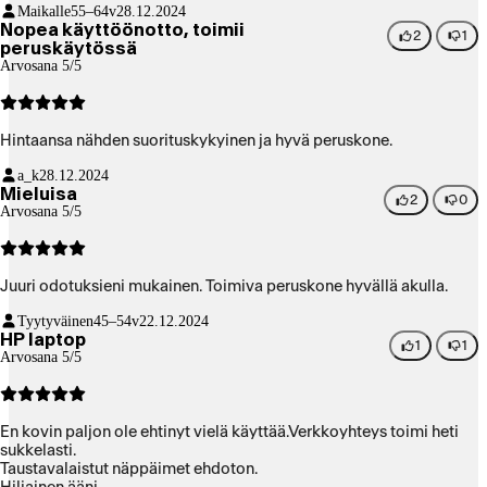
Maikalle
55–64v
28.12.2024
ollut itselläni työkoneena, josta myös oli hyvät kokemukset.
Nopea käyttöönotto, toimii
2
1
peruskäytössä
Arvosana 5/5
Hintaansa nähden suorituskykyinen ja hyvä peruskone.
a_k
28.12.2024
Mieluisa
2
0
Arvosana 5/5
Juuri odotuksieni mukainen. Toimiva peruskone hyvällä akulla.
Tyytyväinen
45–54v
22.12.2024
HP laptop
1
1
Arvosana 5/5
En kovin paljon ole ehtinyt vielä käyttää.Verkkoyhteys toimi heti
sukkelasti.
Taustavalaistut näppäimet ehdoton.