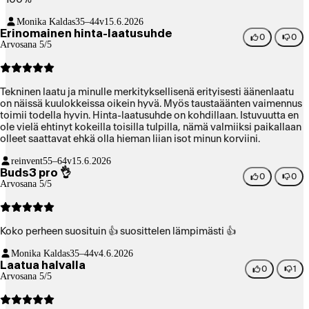
Monika Kaldas
35–44v
15.6.2026
Erinomainen hinta-laatusuhde
0
0
Arvosana 5/5
Tekninen laatu ja minulle merkityksellisenä erityisesti äänenlaatu
on näissä kuulokkeissa oikein hyvä. Myös taustaäänten vaimennus
toimii todella hyvin. Hinta-laatusuhde on kohdillaan. Istuvuutta en
ole vielä ehtinyt kokeilla toisilla tulpilla, nämä valmiiksi paikallaan
olleet saattavat ehkä olla hieman liian isot minun korviini.
reinvent
55–64v
15.6.2026
Buds3 pro 👌
0
0
Arvosana 5/5
Koko perheen suosituin 👍 suosittelen lämpimästi 👍
Monika Kaldas
35–44v
4.6.2026
Laatua halvalla
0
1
Arvosana 5/5