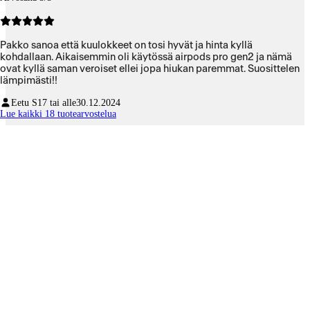
Pakko sanoa että kuulokkeet on tosi hyvät ja hinta kyllä
kohdallaan. Aikaisemmin oli käytössä airpods pro gen2 ja nämä
ovat kyllä saman veroiset ellei jopa hiukan paremmat. Suosittelen
lämpimästi!!
Eetu S
17 tai alle
30.12.2024
Lue kaikki 18 tuotearvostelua