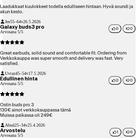
Laadukkaat kuulokkeet todella edulliseen hintaan. Hyvä soundi ja
akun kesto.
Jee
55–64v
26.5.2026
Galaxy buds3 pro
0
0
Arvosana 5/5
Great earbuds, solid sound and comfortable fit. Ordering from
Verkkokauppa was super smooth and delivery was fast. Very
satisfied.
Uvraz
45–54v
17.5.2026
Edullinen hinta
0
0
Arvosana 5/5
Ostin buds pro 3
130€ ainot verkkokauppassa tämä
Muissa paikassa oli 249€
Abud
25–34v
25.4.2026
Arvostelu
1
0
Arvosana 5/5