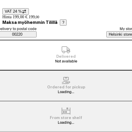
VAT 24 %
Price details
Hinta 199,00 €.
199
,
00
Maksa myöhemmin Tilillä
?
elect order method
elivery to postal code
My sto
Saatavuustiedot
00220
Helsinki store
Delivered
Not available
Ordered for pickup
Loading...
From store shelf
Loading...