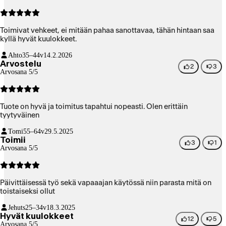
Toimivat vehkeet, ei mitään pahaa sanottavaa, tähän hintaan saa
kyllä ​​hyvät kuulokkeet.
Ahto
35–44v
14.2.2026
Arvostelu
2
3
Arvosana 5/5
Tuote on hyvä ja toimitus tapahtui nopeasti. Olen erittäin
tyytyväinen
Tomi
55–64v
29.5.2025
Toimii
3
1
Arvosana 5/5
Päivittäisessä työ sekä vapaaajan käytössä niin parasta mitä on
toistaiseksi ollut
Jehuts
25–34v
18.3.2025
Hyvät kuulokkeet
12
5
Arvosana 5/5