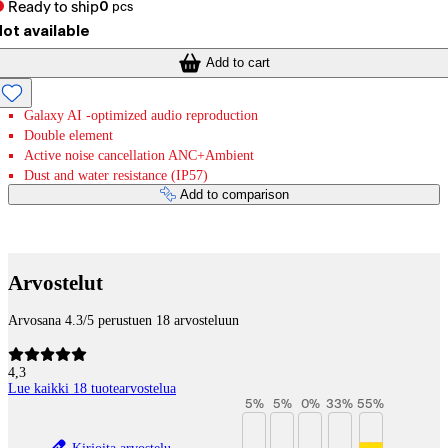
Ready to ship
0
pcs
ot available
Add to cart
Galaxy AI -optimized audio reproduction
Double element
Active noise cancellation ANC+Ambient
Dust and water resistance (IP57)
Add to comparison
Payment services
Arvostelut
Arvosana 4.3/5 perustuen 18 arvosteluun
4,3
Lue kaikki 18 tuotearvostelua
5
%
5
%
0
%
33
%
55
%