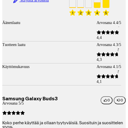
Kirjoita arvostelu
1
2
3
4
5
Äänenlaatu
Arvosana 4.4/5
4,4
Tuotteen laatu
Arvosana 4.3/5
4,3
Käyttömukavuus
Arvosana 4.1/5
4,1
Samsung Galaxy Buds3
0
0
Arvosana 5/5
Koko perhe käyttää ja ollaan tyytyväisiä. Suosituin ja suosittelen
100%