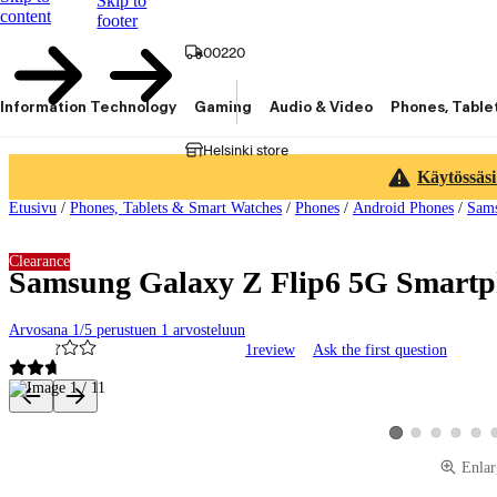
Skip to
content
footer
00220
Information Technology
Gaming
Audio & Video
Phones, Table
Helsinki store
Käytössäsi
Etusivu
/
Phones, Tablets & Smart Watches
/
Phones
/
Android Phones
/
Sam
Clearance
Samsung Galaxy Z Flip6 5G Smartph
Arvosana 1/5 perustuen 1 arvosteluun
1
review
Ask the first question
Product images and videos
View product image 2
View product ima
View produ
View 
View product image 
Enlar