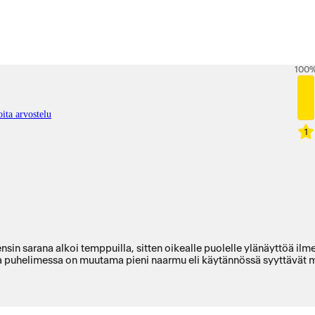
100
ita arvostelu
1
sin sarana alkoi temppuilla, sitten oikealle puolelle ylänäyttöä ilm
ka puhelimessa on muutama pieni naarmu eli käytännössä syyttävät 