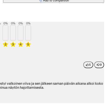
Add to comparison
%
0
%
0
%
0
%
0
%
2
3
4
5
5
9
estyi valkoinen viiva ja sen jälkeen saman päivän aikana alkoi koko
minua näytön hajottamisesta.