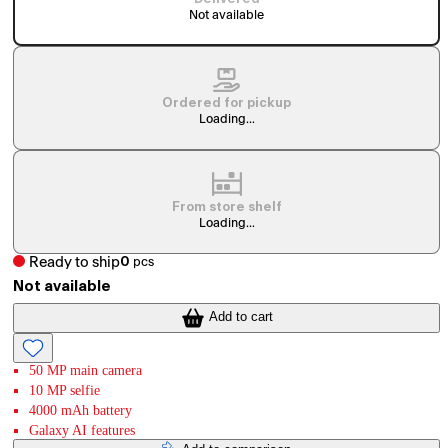
Not available
Ordered for pickup
Loading...
From store shelf
Loading...
Ready to ship
0
pcs
Not available
Add to cart
50 MP main camera
10 MP selfie
4000 mAh battery
Galaxy AI features