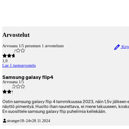
Payment services
Arvostelut
Arvosana 1/5 perustuen 1 arvosteluun
Kirjo
1,0
Lue 1 tuotearvostelu
Samsung galaxy flip4
Arvosana 1/5
Ostin samsung galaxy flip 4 tammikuussa 2023, näin 1,5v jälkeen en
näyttö pimentyä. Huolto ihan naurettava, ei mene takuuseen, kos
En suosittele samsung galaxy flip puhelimia kellekään.
stranger
18–24v
28.11.2024