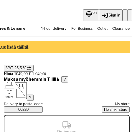
en
Sign in
ies & Leisure
1-hour delivery
For Business
Outlet
Clearance
Guides and articles
Vaihtokauppa
Services
Latest
e lisää täältä.
VAT 25,5 %
Price details
Hinta 1049,00 €.
1 049
,
00
Maksa myöhemmin Tilillä
?
10-25
W
?
USB PD
Select order method
Delivery to postal code
My store
Saatavuustiedot
00220
Helsinki store
Delivered