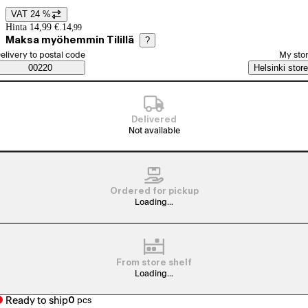
VAT 24 %
Price details
Hinta 14,99 €.
14
,
99
Maksa myöhemmin Tilillä
?
elect order method
elivery to postal code
My sto
Saatavuustiedot
00220
Helsinki store
Delivered
Not available
Ordered for pickup
Loading...
From store shelf
Loading...
Ready to ship
0
pcs