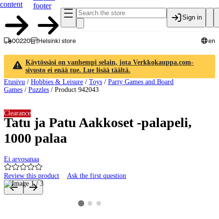
content
footer
Sign in
00220
Helsinki store
en
Käytössäsi on vanhempi selain, jota Verkkokauppa.com-
sivusto ei enää tue. Lue lisää täältä.
Etusivu
/
Hobbies & Leisure
/
Toys
/
Party Games and Board
Games
/
Puzzles
/
Product 942043
Clearance
Tatu ja Patu Aakkoset -palapeli,
1000 palaa
Ei arvosanaa
Review this product
Ask the first question
Product images and videos
View product image 2
View product image 3
View product image 1