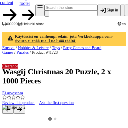
content
footer
Sign in
00220
Helsinki store
en
Käytössäsi on vanhempi selain, jota Verkkokauppa.com-
sivusto ei enää tue. Lue lisää täältä.
Etusivu
/
Hobbies & Leisure
/
Toys
/
Party Games and Board
Games
/
Puzzles
/
Product 941728
Clearance
Wasgij Christmas 20 Puzzle, 2 x
1000 Pieces
Ei arvosanaa
Review this product
Ask the first question
Product images and videos
View product image 2
View product image 1