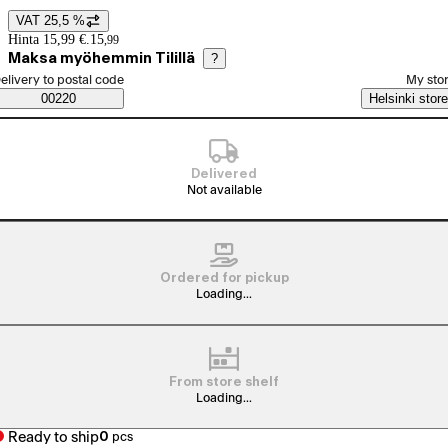
VAT 25,5 %
Price details
Hinta 15,99 €.
15
,
99
Maksa myöhemmin Tilillä
?
elect order method
elivery to postal code
My sto
Saatavuustiedot
00220
Helsinki store
Delivered
Not available
Ordered for pickup
Loading...
From store shelf
Loading...
Ready to ship
0
pcs