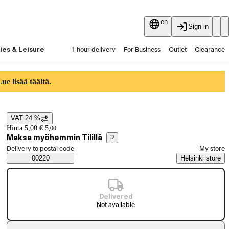
en
Sign in
ies & Leisure
1-hour delivery
For Business
Outlet
Clearance
Guides and articles
Vaihtokauppa
Services
Latest
e lisää täältä.
VAT 24 %
Price details
Hinta 5,00 €.
5
,
00
Maksa myöhemmin Tilillä
?
Select order method
Delivery to postal code
My store
Saatavuustiedot
00220
Helsinki store
Delivered
Not available