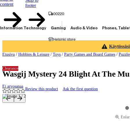
Skip to
content
footer
00220
Information Technology
Gaming
Audio & Video
Phones, Table
Helsinki store
Käytössäsi
Etusivu
/
Hobbies & Leisure
/
Toys
/
Party Games and Board Games
/
Puzzle
Clearance
Wasgij Mystery 24 Blight At The Mus
Ei arvosanaa
Review this product
Ask the first question
Product images and videos
Vi
Enlar