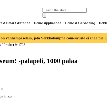
ts & Smart Watches
Home Appliances
Home & Gardening
Hobb
 on vanhempi selain, jota Verkkokauppa.com-sivusto ei enää tue. Lu
s
/
Product 941722
eum! -palapeli, 1000 palaa
View product image 2
ew product image 1
ge image