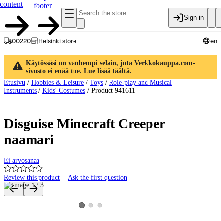
content
footer
Sign in
00220
Helsinki store
en
Käytössäsi on vanhempi selain, jota Verkkokauppa.com-
sivusto ei enää tue. Lue lisää täältä.
Etusivu
/
Hobbies & Leisure
/
Toys
/
Role-play and Musical
Instruments
/
Kids' Costumes
/
Product 941611
Disguise Minecraft Creeper
naamari
Ei arvosanaa
Review this product
Ask the first question
Product images and videos
View product image 2
View product image 3
View product image 1