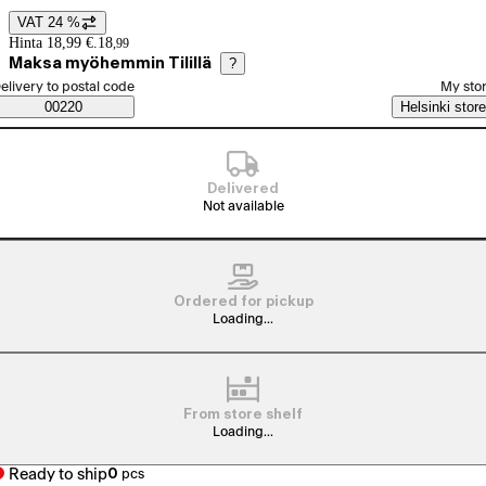
VAT 24 %
Price details
Hinta 18,99 €.
18
,
99
Maksa myöhemmin Tilillä
?
elect order method
elivery to postal code
My sto
Saatavuustiedot
00220
Helsinki store
Delivered
Not available
Ordered for pickup
Loading...
From store shelf
Loading...
Ready to ship
0
pcs