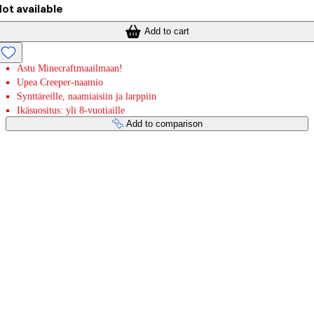
ot available
Add to cart
Astu Minecraftmaailmaan!
Upea Creeper-naamio
Synttäreille, naamiaisiin ja larppiin
Ikäsuositus: yli 8-vuotiaille
Add to comparison
Payment services