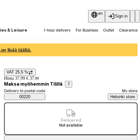
en
Sign in
ies & Leisure
1-hour delivery
For Business
Outlet
Clearance
Guides and articles
Vaihtokauppa
Services
Latest
e lisää täältä.
VAT 25,5 %
Price details
Hinta 37,99 €.
37
,
99
Maksa myöhemmin Tilillä
?
Select order method
Delivery to postal code
My store
Saatavuustiedot
00220
Helsinki store
Delivered
Not available