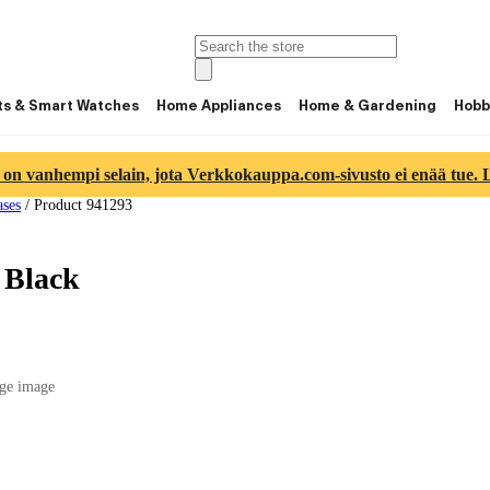
ts & Smart Watches
Home Appliances
Home & Gardening
Hobb
 on vanhempi selain, jota Verkkokauppa.com-sivusto ei enää tue. Lu
ases
/
Product 941293
 Black
ge image