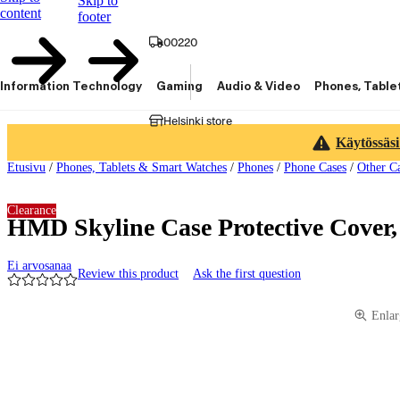
Skip to
content
footer
00220
Information Technology
Gaming
Audio & Video
Phones, Table
Helsinki store
Käytössäsi
Etusivu
/
Phones, Tablets & Smart Watches
/
Phones
/
Phone Cases
/
Other C
Clearance
HMD Skyline Case Protective Cover,
Ei arvosanaa
Review this product
Ask the first question
Product images and videos
Enlar