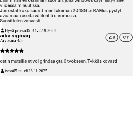
Ensimmäinen ostamani suoritin, jolla windows käynnistyy alle
viidessä minuutissa.
Jos ostat koko suorittimen tukeman 2048Gt:n RAMia, pystyt
avaamaan useita välilehtiä chromessa.
Suosittelen vahvasti.
Hyvä prossu
35–44v
22.9.2024
aika sigmaq
8
11
Arvosana 4/5
ostin mutsille et voi grindaa gta 6 työkseen. Tykkäs kovasti
ismo
65 tai yli
23.11.2025