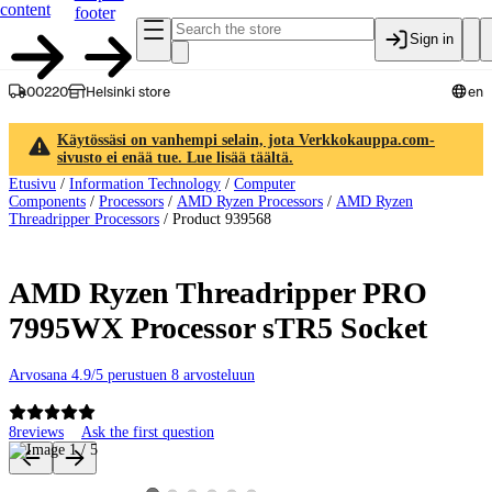
content
footer
Sign in
00220
Helsinki store
en
Käytössäsi on vanhempi selain, jota Verkkokauppa.com-
sivusto ei enää tue. Lue lisää täältä.
Etusivu
/
Information Technology
/
Computer
Components
/
Processors
/
AMD Ryzen Processors
/
AMD Ryzen
Threadripper Processors
/
Product 939568
AMD Ryzen Threadripper PRO
7995WX Processor sTR5 Socket
Arvosana 4.9/5 perustuen 8 arvosteluun
8
reviews
Ask the first question
Product images and videos