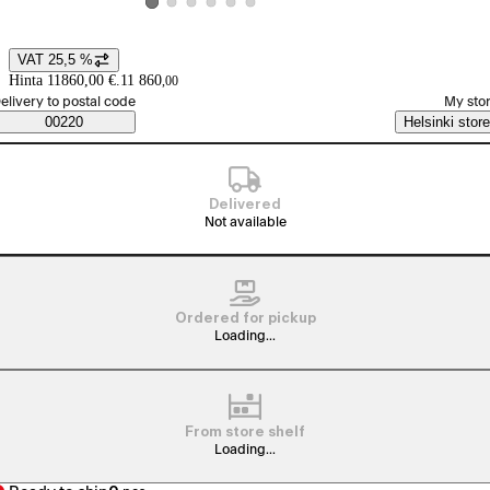
View product image 2
View product image 3
View product image 4
View product image 5
View product image 6
View product image 1
VAT 25,5 %
Price details
Hinta 11860,00 €.
11 860
,
00
elect order method
elivery to postal code
My sto
Saatavuustiedot
00220
Helsinki store
Delivered
Not available
Ordered for pickup
Loading...
From store shelf
Loading...