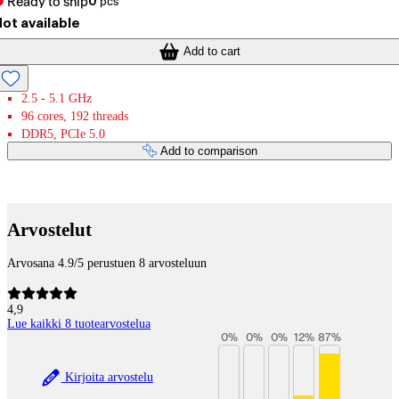
Ready to ship
0
pcs
ot available
Add to cart
2.5 - 5.1 GHz
96 cores, 192 threads
DDR5, PCIe 5.0
Add to comparison
Payment services
Arvostelut
Arvosana 4.9/5 perustuen 8 arvosteluun
4,9
Lue kaikki 8 tuotearvostelua
0
%
0
%
0
%
12
%
87
%
Kirjoita arvostelu