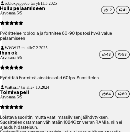
robloxpappa
65 tai yli
11.3.2025
Hullu pelaamiseen
12
41
Arvosana 5/5
Pyörittelee robloxia ja fortnitee 60-90 fps tosi hyvä value
pelaamiseen
WWW
17 tai alle
7.2.2025
Ihan ok
43
53
Arvosana 5/5
Pyörittää Fortniteä ainakin solid 60fps. Suosittelen
Wattaa
17 tai alle
7.10.2024
Toimiva peli
64
60
Arvosana 5/5
Loistava suoritin, mutta vaati massiivisen jäähdytyksen.
Suosittelen ostamaan vähintään 1024Gt:n verran RAMia, niin ei
ajaudu hidasteluun.