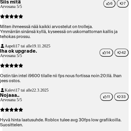
Siis mitä
6
7
Arvosana 5/5
Miten ihmeessä nää kaikki arvostelut on trolleja.
Ymmärrän sinänsä kyllä, kyseessä on uskomattoman kallis ja
tehokas prossu.
Aapeli
17 tai alle
19.11.2025
Iha ok upgrade.
14
42
Arvosana 5/5
Ostin tän intel i9600 tilalle nii fps nous fortissa noin 20:llä. Ihan
jees ostos.
Kalevi
17 tai alle
22.3.2025
Nojaaa..
11
33
Arvosana 5/5
Hyvä hinta laatusuhde. Roblox tulee avg 30fps low grafiikoilla.
Suosittelen.