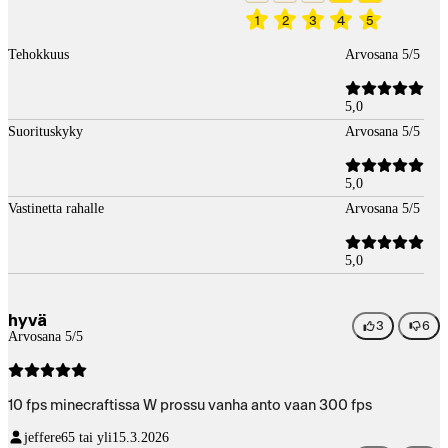
1
2
3
4
5
Tehokkuus
Arvosana 5/5
5,0
Suorituskyky
Arvosana 5/5
5,0
Vastinetta rahalle
Arvosana 5/5
5,0
hyvä
3
6
Arvosana 5/5
10 fps minecraftissa W prossu vanha anto vaan 300 fps
jeffere
65 tai yli
15.3.2026