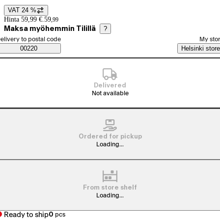
VAT 24 %
Price details
Hinta 59,99 €.
59
,
99
Maksa myöhemmin Tilillä
?
elect order method
elivery to postal code
My sto
Saatavuustiedot
00220
Helsinki store
Delivered
Not available
Ordered for pickup
Loading...
From store shelf
Loading...
Ready to ship
0
pcs