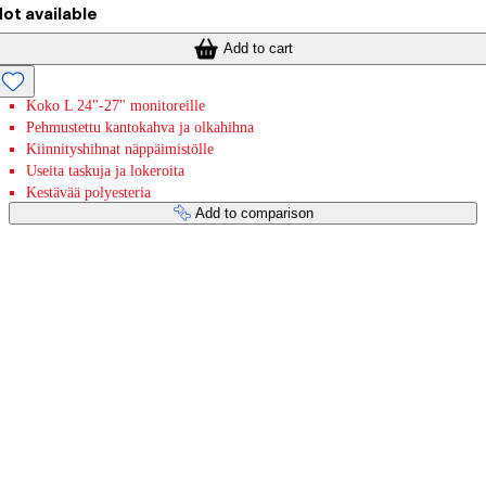
ot available
Add to cart
Koko L 24"-27" monitoreille
Pehmustettu kantokahva ja olkahihna
Kiinnityshihnat näppäimistölle
Useita taskuja ja lokeroita
Kestävää polyesteria
Add to comparison
Payment services