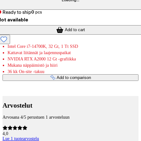
Loading...
Ready to ship
0
pcs
ot available
Add to cart
Intel Core i7-14700K, 32 Gt, 1 Tt SSD
Kattavat liitännät ja laajennuspaikat
NVIDIA RTX A2000 12 Gt -grafiikka
Mukana näppäimistö ja hiiri
36 kk On-site -takuu
Add to comparison
Payment services
Arvostelut
Arvosana 4/5 perustuen 1 arvosteluun
4,0
Lue 1 tuotearvostelu