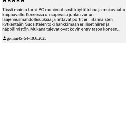
Tässä mainio torni-PC monivuotisesti käyttötehoa ja mukavuutta
kaipaavalle. Koneessa on sopivasti jonkin verran
laajennusmahdollisuuksia ja riittävät portit eri liitännäisten
kytkentään. Suosittelen toki hankkimaan erilliset hiiren ja
näppäimistön. Mukana tulevat ovat kovin entry tasoa koneen
hintatasoon nähden. Kone varsin hiljainen ja tyyliltään sopivan
gemini
45–54v
19.6.2025
hillitty. Kotelo oli myös yllätykseksi midi ja maxi koon
välimaastosta. Hieman lyhyempi kotelo mahdollistaa tornin
pitämisen myös syvyyssuunnaltaan hieman kapeammalla
pöydällä.