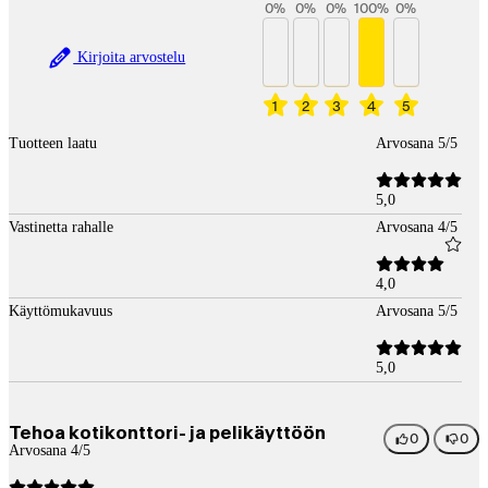
0
%
0
%
0
%
100
%
0
%
Kirjoita arvostelu
1
2
3
4
5
Tuotteen laatu
Arvosana 5/5
5,0
Vastinetta rahalle
Arvosana 4/5
4,0
Käyttömukavuus
Arvosana 5/5
5,0
Tehoa kotikonttori- ja pelikäyttöön
0
0
Arvosana 4/5