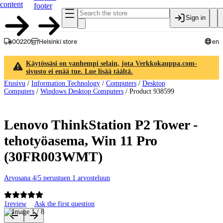
content
footer
Sign in
00220
Helsinki store
en
Käytössäsi on vanhempi selain, jota Verkkokauppa.com-
sivusto ei enää tue. Lue lisää täältä.
Etusivu
/
Information Technology
/
Computers
/
Desktop
Computers
/
Windows Desktop Computers
/
Product 938599
Lenovo ThinkStation P2 Tower -
tehotyöasema, Win 11 Pro
(30FR003WMT)
Arvosana 4/5 perustuen 1 arvosteluun
1
review
Ask the first question
Product images and videos