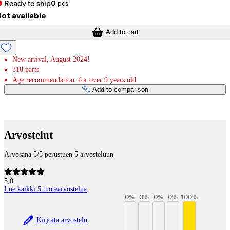
Ready to ship
0
pcs
ot available
Add to cart
New arrival, August 2024!
318 parts
Age recommendation: for over 9 years old
Add to comparison
Payment services
Arvostelut
Arvosana 5/5 perustuen 5 arvosteluun
5,0
Lue kaikki 5 tuotearvostelua
0
%
0
%
0
%
0
%
100
%
Kirjoita arvostelu