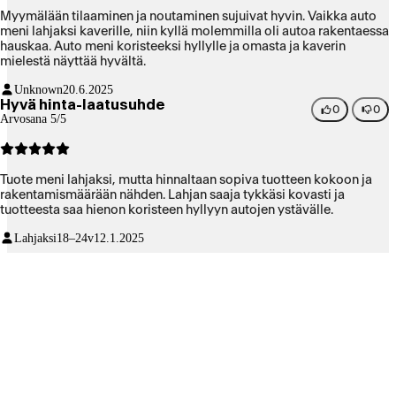
Myymälään tilaaminen ja noutaminen sujuivat hyvin. Vaikka auto
meni lahjaksi kaverille, niin kyllä molemmilla oli autoa rakentaessa
hauskaa. Auto meni koristeeksi hyllylle ja omasta ja kaverin
mielestä näyttää hyvältä.
Unknown
20.6.2025
Hyvä hinta-laatusuhde
0
0
Arvosana 5/5
Tuote meni lahjaksi, mutta hinnaltaan sopiva tuotteen kokoon ja
rakentamismäärään nähden. Lahjan saaja tykkäsi kovasti ja
tuotteesta saa hienon koristeen hyllyyn autojen ystävälle.
Lahjaksi
18–24v
12.1.2025