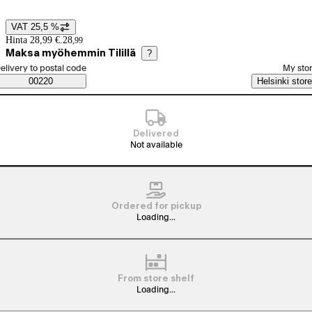
VAT 25,5 %
Price details
Hinta 28,99 €.
28
,
99
Maksa myöhemmin Tilillä
?
elect order method
elivery to postal code
My sto
Saatavuustiedot
00220
Helsinki store
Delivered
Not available
Ordered for pickup
Loading...
From store shelf
Loading...