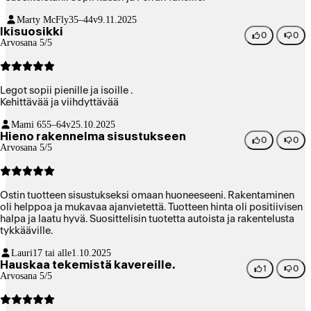
Marty McFly
35–44v
9.11.2025
Ikisuosikki
0
0
Arvosana 5/5
Legot sopii pienille ja isoille .
Kehittävää ja viihdyttävää
Mami 6
55–64v
25.10.2025
Hieno rakennelma sisustukseen
0
0
Arvosana 5/5
Ostin tuotteen sisustukseksi omaan huoneeseeni. Rakentaminen
oli helppoa ja mukavaa ajanvietettä. Tuotteen hinta oli positiivisen
halpa ja laatu hyvä. Suosittelisin tuotetta autoista ja rakentelusta
tykkääville.
Lauri
17 tai alle
1.10.2025
Hauskaa tekemistä kavereille.
1
0
Arvosana 5/5