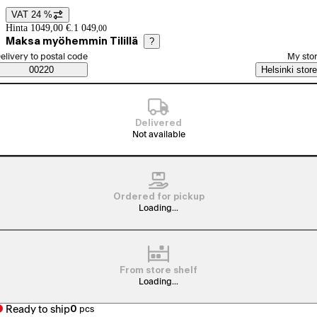
VAT 24 %
Price details
Hinta 1049,00 €.
1 049
,
00
Maksa myöhemmin Tilillä
?
elect order method
elivery to postal code
My sto
Saatavuustiedot
00220
Helsinki store
Delivered
Not available
Ordered for pickup
Loading...
From store shelf
Loading...
Ready to ship
0
pcs