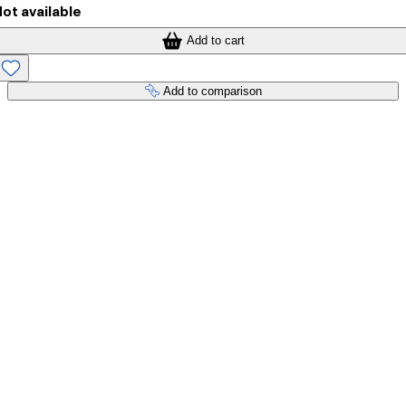
ot available
Add to cart
Add to comparison
Payment services