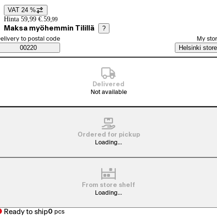
VAT 24 %
Price details
Hinta 59,99 €.
59
,
99
Maksa myöhemmin Tilillä
?
elect order method
elivery to postal code
My sto
Saatavuustiedot
00220
Helsinki store
Delivered
Not available
Ordered for pickup
Loading...
From store shelf
Loading...
Ready to ship
0
pcs