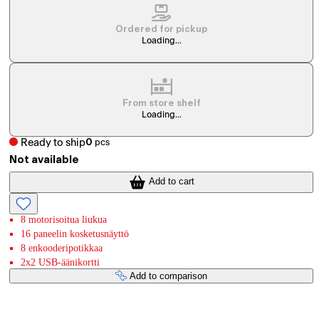
Ordered for pickup
Loading...
From store shelf
Loading...
Ready to ship
0
pcs
Not available
Add to cart
8 motorisoitua liukua
16 paneelin kosketusnäyttö
8 enkooderipotikkaa
2x2 USB-äänikortti
Add to comparison