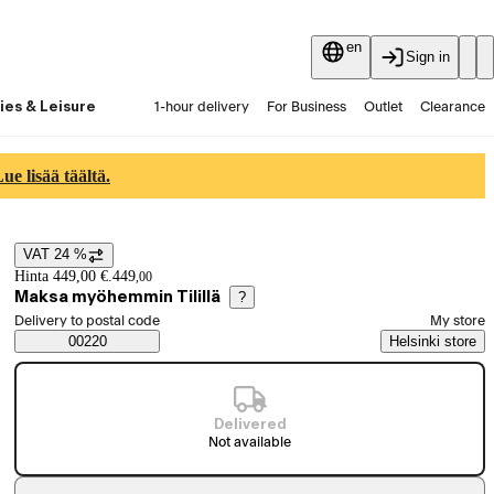
en
Sign in
ies & Leisure
1-hour delivery
For Business
Outlet
Clearance
Guides and articles
Vaihtokauppa
Services
Latest
e lisää täältä.
VAT 24 %
Price details
Hinta 449,00 €.
449
,
00
Maksa myöhemmin Tilillä
?
Select order method
Delivery to postal code
My store
Saatavuustiedot
00220
Helsinki store
Delivered
Not available