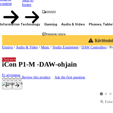
Skip to
content
footer
00220
Information Technology
Gaming
Audio & Video
Phones, Table
Helsinki store
Käytössäsi
Etusivu
/
Audio & Video
/
Music
/
Studio Equipment
/
DAW Controllers
/
Pr
Clearance
iCon P1-M -DAW-ohjain
Ei arvosanaa
Review this product
Ask the first question
Product images and videos
View pro
Vie
View prod
Enlar