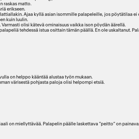
in raskas matto.
riä erikseen.
ttiallakin. Ajaa kyllä asian isommille palapeleille, jos pöytätilaa ei o
en kuin luulin.
llä. Varmasti olisi kätevä ominaisuus vaikka ison pöydän äärellä.
lapeliä tehdessä istua osittain tämän päällä. En ole uskaltanut. Palap
 avulla on helppo kääntää alustaa työn mukaan.
imman värisestä pohjasta paloja olisi helpompi etsiä.
Alusta on hyvin iso, mutta mahtuu säilytettäväksi sängyn alla. Materiaali on miellyttävää. Pal