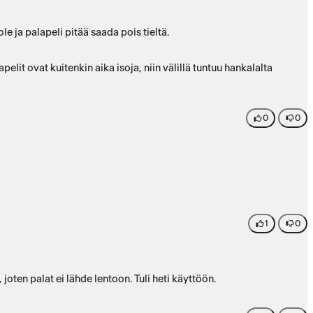
le ja palapeli pitää saada pois tieltä.
elit ovat kuitenkin aika isoja, niin välillä tuntuu hankalalta
0
0
1
0
apelin päälle laskettava ”peitto” on painava, joten palat ei lähde lentoon. Tuli heti käyttöön.