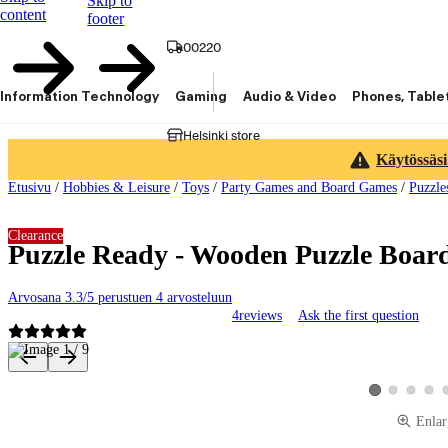
Skip to
content
footer
00220
Information Technology
Gaming
Audio & Video
Phones, Table
Helsinki store
Käytössäsi
Etusivu
/
Hobbies & Leisure
/
Toys
/
Party Games and Board Games
/
Puzzle
Clearance
Puzzle Ready - Wooden Puzzle Board
Arvosana 3.3/5 perustuen 4 arvosteluun
4
reviews
Ask the first question
Product images and videos
View product ima
View produ
View 
View product im
Enlar