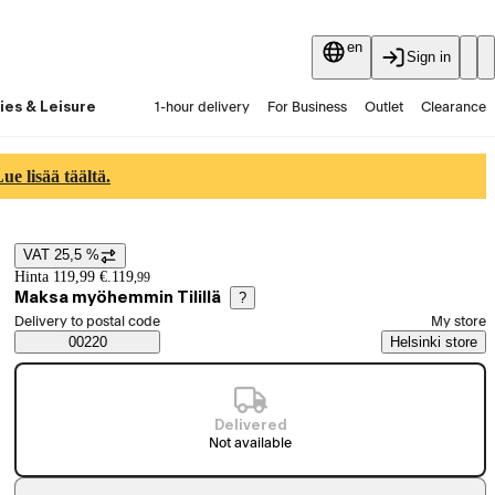
en
Sign in
ies & Leisure
1-hour delivery
For Business
Outlet
Clearance
Guides and articles
Vaihtokauppa
Services
Latest
e lisää täältä.
VAT 25,5 %
Price details
Hinta 119,99 €.
119
,
99
Maksa myöhemmin Tilillä
?
Select order method
Delivery to postal code
My store
Saatavuustiedot
00220
Helsinki store
Delivered
Not available