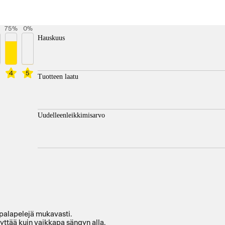
75
%
0
%
Hauskuus
4
5
Tuotteen laatu
Uudelleenleikkimisarvo
 palapelejä mukavasti.
ilyttää kuin vaikkapa sängyn alla.