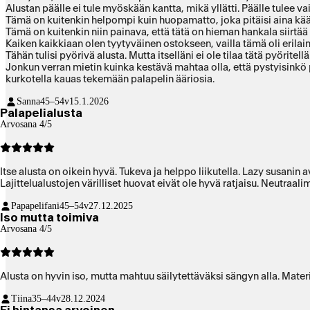
Alustan päälle ei tule myöskään kantta, mikä yllätti. Päälle tulee va
Tämä on kuitenkin helpompi kuin huopamatto, joka pitäisi aina kää
Tämä on kuitenkin niin painava, että tätä on hieman hankala siirtää la
Kaiken kaikkiaan olen tyytyväinen ostokseen, vailla tämä oli erilain
Tähän tulisi pyörivä alusta. Mutta itselläni ei ole tilaa tätä pyörite
Jonkun verran mietin kuinka kestävä mahtaa olla, että pystyisinkö pa
kurkotella kauas tekemään palapelin ääriosia.
Sanna
45–54v
15.1.2026
Palapelialusta
Arvosana 4/5
Itse alusta on oikein hyvä. Tukeva ja helppo liikutella. Lazy susanin
Lajittelualustojen värilliset huovat eivät ole hyvä ratjaisu. Neutraal
Papapelifani
45–54v
27.12.2025
Iso mutta toimiva
Arvosana 4/5
Tiina
35–44v
28.12.2024