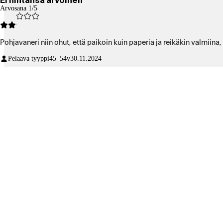
Ei hintansa arvoinen
Arvosana 1/5
Pohjavaneri niin ohut, että paikoin kuin paperia ja reikäkin valmiina
Pelaava tyyppi
45–54v
30.11.2024