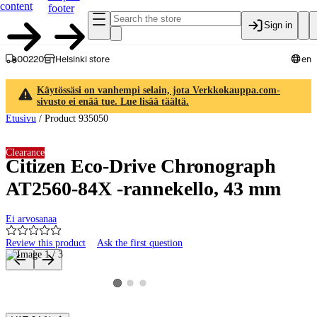
content
footer
Sign in
00220
Helsinki store
en
Käytössäsi on vanhempi selain, jota Verkkokauppa.com-
sivusto ei enää tue. Lue lisää täältä.
Etusivu
/
Product 935050
Clearance
Citizen Eco-Drive Chronograph
AT2560-84X -rannekello, 43 mm
Ei arvosanaa
Review this product
Ask the first question
Product images and videos
View product image 2
View product image 3
View product image 1