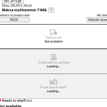
VAT 24 %
Price details
Hinta 266,00 €.
266
,
00
Maksa myöhemmin Tilillä
?
elect order method
elivery to postal code
My sto
Saatavuustiedot
00220
Helsinki store
Delivered
Not available
Ordered for pickup
Loading...
From store shelf
Loading...
Ready to ship
0
pcs
ot available