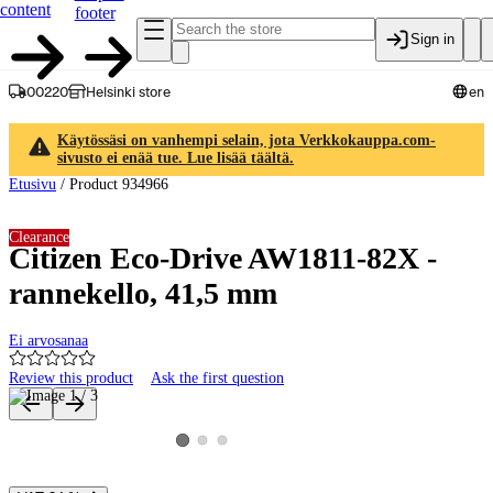
content
footer
Sign in
00220
Helsinki store
en
Käytössäsi on vanhempi selain, jota Verkkokauppa.com-
sivusto ei enää tue. Lue lisää täältä.
Etusivu
/
Product 934966
Clearance
Citizen Eco-Drive AW1811-82X -
rannekello, 41,5 mm
Ei arvosanaa
Review this product
Ask the first question
Product images and videos
View product image 2
View product image 3
View product image 1