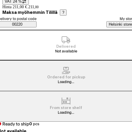
VAT 24 %
Price details
Hinta 211,00 €.
211
,
00
Maksa myöhemmin Tilillä
?
elect order method
elivery to postal code
My sto
Saatavuustiedot
00220
Helsinki store
Delivered
Not available
Ordered for pickup
Loading...
From store shelf
Loading...
Ready to ship
0
pcs
ot available