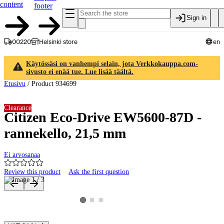
content
footer
Sign in
00220
Helsinki store
en
Käytössäsi on vanhempi selain, jota Verkkokauppa.com-
sivusto ei enää tue. Lue lisää täältä.
Etusivu
/
Product 934699
Clearance
Citizen Eco-Drive EW5600-87D -
rannekello, 21,5 mm
Ei arvosanaa
Review this product
Ask the first question
Product images and videos
View product image 2
View product image 3
View product image 1