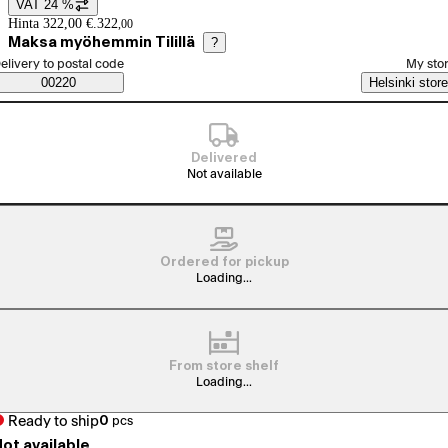
VAT 24 %
Price details
Hinta 322,00 €.
322
,
00
Maksa myöhemmin Tilillä
?
elect order method
elivery to postal code
My sto
Saatavuustiedot
00220
Helsinki store
Delivered
Not available
Ordered for pickup
Loading...
From store shelf
Loading...
Ready to ship
0
pcs
ot available