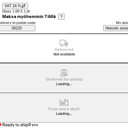
VAT 24 %
Price details
Hinta 1,00 €.
1
,
00
Maksa myöhemmin Tilillä
?
elect order method
elivery to postal code
My sto
Saatavuustiedot
00220
Helsinki store
Delivered
Not available
Ordered for pickup
Loading...
From store shelf
Loading...
Ready to ship
0
pcs