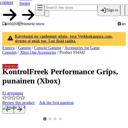
content
footer
Sign in
00220
Helsinki store
en
Käytössäsi on vanhempi selain, jota Verkkokauppa.com-
sivusto ei enää tue. Lue lisää täältä.
Etusivu
/
Gaming
/
Console Gaming
/
Accessories for Game
Consoles
/
Xbox One Accessories
/
Product 934342
Clearance
KontrolFreek Performance Grips,
punainen (Xbox)
Ei arvosanaa
Review this product
Ask the first question
Product images and videos
View product image 2
View product image 3
View product image 4
View product image 1