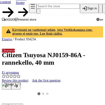
content
footer
Sign in
00220
Helsinki store
en
Käytössäsi on vanhempi selain, jota Verkkokauppa.com-
sivusto ei enää tue. Lue lisää täältä.
Etusivu
/
Product 934234
Clearance
Citizen Tsuyosa NJ0159-86A -
rannekello, 40 mm
Ei arvosanaa
Review this product
Ask the first question
Product images and videos
View product image 2
View product image 3
View product image 1