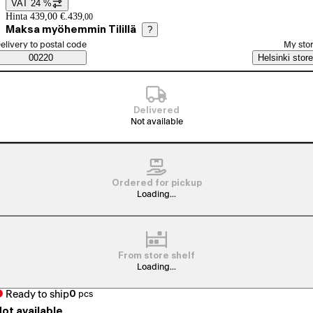
VAT 24 %
Price details
Hinta 439,00 €.
439
,
00
Maksa myöhemmin Tilillä
?
elect order method
elivery to postal code
My sto
Saatavuustiedot
00220
Helsinki store
Delivered
Not available
Ordered for pickup
Loading...
From store shelf
Loading...
Ready to ship
0
pcs
ot available