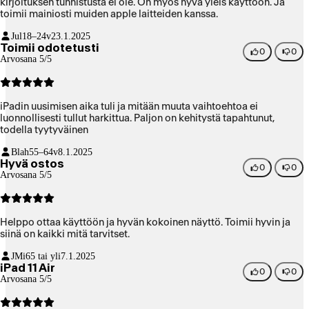
kirjoituksen tunnistusta ei ole. On myös hyvä yleis käyttöön. Ja
toimii mainiosti muiden apple laitteiden kanssa.
Jul
18–24v
23.1.2025
Toimii odotetusti
0
0
Arvosana 5/5
iPadin uusimisen aika tuli ja mitään muuta vaihtoehtoa ei
luonnollisesti tullut harkittua. Paljon on kehitystä tapahtunut,
todella tyytyväinen
Blah
55–64v
8.1.2025
Hyvä ostos
0
0
Arvosana 5/5
Helppo ottaa käyttöön ja hyvän kokoinen näyttö. Toimii hyvin ja
siinä on kaikki mitä tarvitset.
JMi
65 tai yli
7.1.2025
iPad 11 Air
0
0
Arvosana 5/5