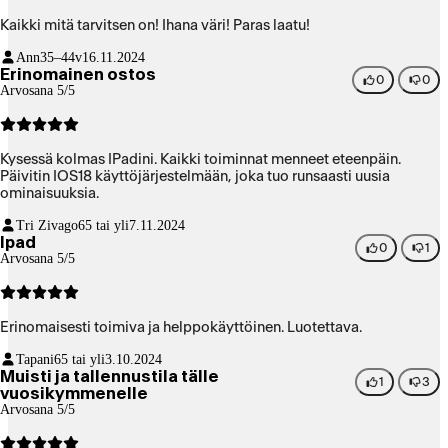
Kaikki mitä tarvitsen on! Ihana väri! Paras laatu!
Ann
35–44v
16.11.2024
Erinomainen ostos
0
0
Arvosana 5/5
Kysessä kolmas IPadini. Kaikki toiminnat menneet eteenpäin.
Päivitin IOS18 käyttöjärjestelmään, joka tuo runsaasti uusia
ominaisuuksia.
Tri Zivago
65 tai yli
7.11.2024
Ipad
0
1
Arvosana 5/5
Erinomaisesti toimiva ja helppokäyttöinen. Luotettava.
Tapani
65 tai yli
3.10.2024
Muisti ja tallennustila tälle
1
3
vuosikymmenelle
Arvosana 5/5