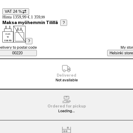
VAT 24 %
Price details
Hinta 1359,99 €.
1 359
,
99
Maksa myöhemmin Tilillä
?
15-45
W
?
USB PD
elect order method
elivery to postal code
My sto
Saatavuustiedot
00220
Helsinki store
Delivered
Not available
Ordered for pickup
Loading...