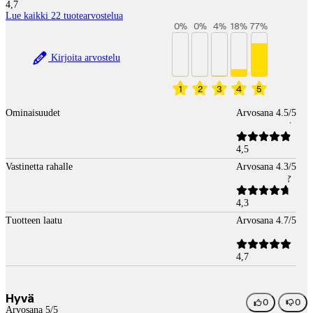
4,7
Lue kaikki 22 tuotearvostelua
0
%
0
%
4
%
18
%
77
%
Kirjoita arvostelu
1
2
3
4
5
Ominaisuudet
Arvosana 4.5/5
4,5
Vastinetta rahalle
Arvosana 4.3/5
4,3
Tuotteen laatu
Arvosana 4.7/5
4,7
Hyvä
0
0
Arvosana 5/5