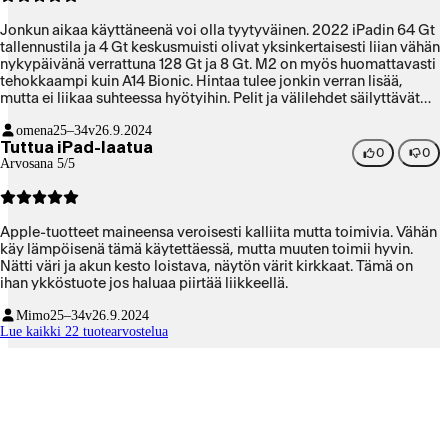
Jonkun aikaa käyttäneenä voi olla tyytyväinen. 2022 iPadin 64 Gt
tallennustila ja 4 Gt keskusmuisti olivat yksinkertaisesti liian vähän
nykypäivänä verrattuna 128 Gt ja 8 Gt. M2 on myös huomattavasti
tehokkaampi kuin A14 Bionic. Hintaa tulee jonkin verran lisää,
mutta ei liikaa suhteessa hyötyihin. Pelit ja välilehdet säilyttävät
tilan taustalla vaikka vaihtaa usean sovelluksen välillä. Näyttö on
omena
25–34v
26.9.2024
todella tarkka. Tekstin tunnistus kuvakaappauksista toimii
Tuttua iPad-laatua
nopeasti. Otin Stage Managerin käyttöön, ja moniajo sekä
0
0
Arvosana 5/5
puhelinsovellusten käyttökokemus paranivat heti huomattavasti.
Jos tässä olisi macOS eikä iPadOS, hieman suuremmalla
tallennustilalla voisi korvata MacBookin. Sitä en kuitenkaan
olettanut.
Apple-tuotteet maineensa veroisesti kalliita mutta toimivia. Vähän
käy lämpöisenä tämä käytettäessä, mutta muuten toimii hyvin.
Nätti väri ja akun kesto loistava, näytön värit kirkkaat. Tämä on
ihan ykköstuote jos haluaa piirtää liikkeellä.
Mimo
25–34v
26.9.2024
Lue kaikki 22 tuotearvostelua