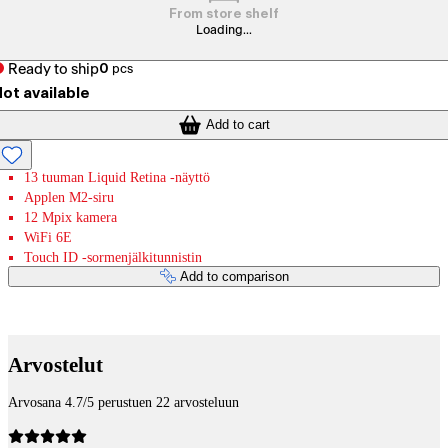
From store shelf
Loading...
Ready to ship
0
pcs
ot available
Add to cart
13 tuuman Liquid Retina -näyttö
Applen M2-siru
12 Mpix kamera
WiFi 6E
Touch ID -sormenjälkitunnistin
Add to comparison
Payment services
Arvostelut
Arvosana 4.7/5 perustuen 22 arvosteluun