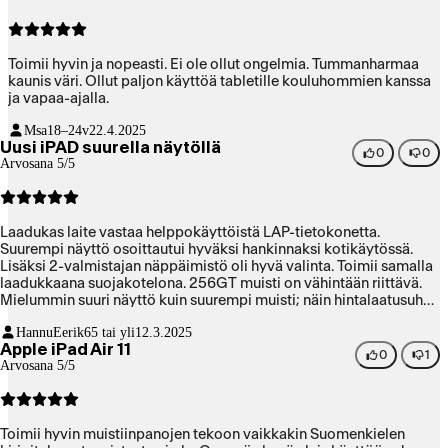
Toimii hyvin ja nopeasti. Ei ole ollut ongelmia. Tummanharmaa
kaunis väri. Ollut paljon käyttöä tabletille kouluhommien kanssa
ja vapaa-ajalla.
Msa
18–24v
22.4.2025
Uusi iPAD suurella näytöllä
0
0
Arvosana 5/5
Laadukas laite vastaa helppokäyttöistä LAP-tietokonetta.
Suurempi näyttö osoittautui hyväksi hankinnaksi kotikäytössä.
Lisäksi 2-valmistajan näppäimistö oli hyvä valinta. Toimii samalla
laadukkaana suojakotelona. 256GT muisti on vähintään riittävä.
Mielummin suuri näyttö kuin suurempi muisti; näin hintalaatusuhde
paranee.
HannuEerik
65 tai yli
12.3.2025
Apple iPad Air 11
0
1
Arvosana 5/5
Toimii hyvin muistiinpanojen tekoon vaikkakin Suomenkielen