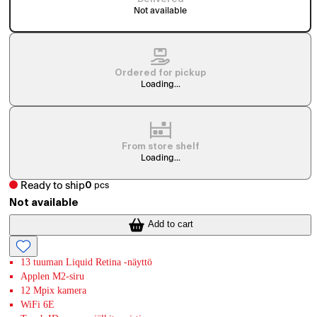
Not available
Ordered for pickup
Loading...
From store shelf
Loading...
Ready to ship
0
pcs
Not available
Add to cart
13 tuuman Liquid Retina -näyttö
Applen M2-siru
12 Mpix kamera
WiFi 6E