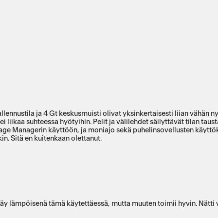
llennustila ja 4 Gt keskusmuisti olivat yksinkertaisesti liian vähän
 liikaa suhteessa hyötyihin. Pelit ja välilehdet säilyttävät tilan taus
Stage Managerin käyttöön, ja moniajo sekä puhelinsovellusten käytt
n. Sitä en kuitenkaan olettanut.
äy lämpöisenä tämä käytettäessä, mutta muuten toimii hyvin. Nätti vä