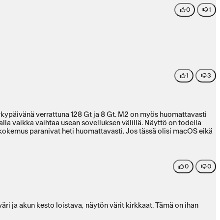
0
1
1
3
 nykypäivänä verrattuna 128 Gt ja 8 Gt. M2 on myös huomattavasti
talla vaikka vaihtaa usean sovelluksen välillä. Näyttö on todella
ökokemus paranivat heti huomattavasti. Jos tässä olisi macOS eikä
0
0
ri ja akun kesto loistava, näytön värit kirkkaat. Tämä on ihan