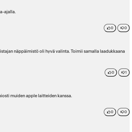
a-ajalla.
0
0
istajan näppäimistö oli hyvä valinta. Toimii samalla laadukkaana
0
1
iosti muiden apple laitteiden kanssa.
0
0