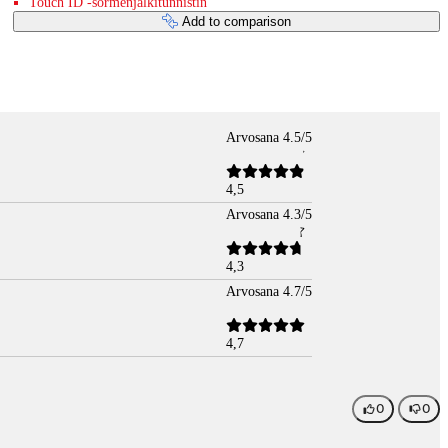
Touch ID -sormenjälkitunnistin
Add to comparison
Arvosana 4.5/5
4,5
Arvosana 4.3/5
4,3
Arvosana 4.7/5
4,7
0
0