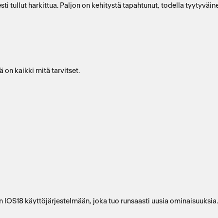
ti tullut harkittua. Paljon on kehitystä tapahtunut, todella tyytyväin
 on kaikki mitä tarvitset.
n IOS18 käyttöjärjestelmään, joka tuo runsaasti uusia ominaisuuksia.