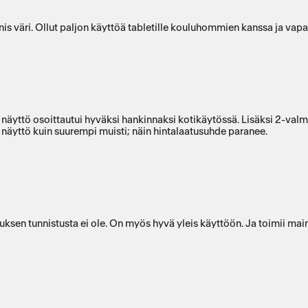
is väri. Ollut paljon käyttöä tabletille kouluhommien kanssa ja vapa
näyttö osoittautui hyväksi hankinnaksi kotikäytössä. Lisäksi 2-valm
 näyttö kuin suurempi muisti; näin hintalaatusuhde paranee.
ksen tunnistusta ei ole. On myös hyvä yleis käyttöön. Ja toimii main