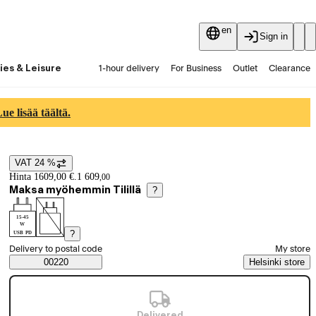
en
Sign in
ies & Leisure
1-hour delivery
For Business
Outlet
Clearance
Guides and articles
Vaihtokauppa
Services
Latest
e lisää täältä.
VAT 24 %
Price details
Hinta 1609,00 €.
1 609
,
00
Maksa myöhemmin Tilillä
?
15-45
W
?
USB PD
Select order method
Delivery to postal code
My store
Saatavuustiedot
00220
Helsinki store
Delivered