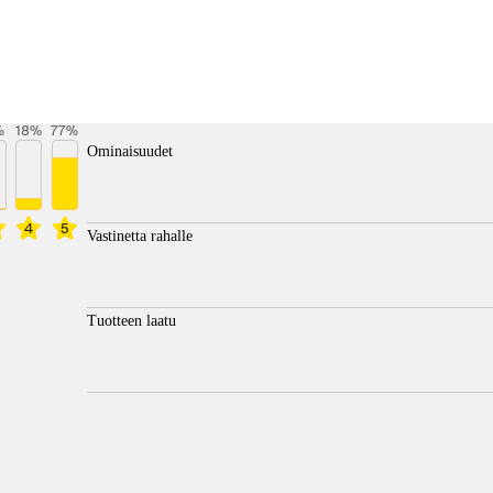
%
18
%
77
%
Ominaisuudet
4
5
Vastinetta rahalle
Tuotteen laatu