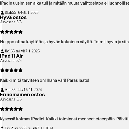
iPadin uusimisen aika tuli ja mitään muuta vaihtoehtoa ei luonnollises
Blah
55–64v
8.1.2025
Hyvä ostos
Arvosana 5/5
Helppo ottaa käyttöön ja hyvän kokoinen näyttö. Toimii hyvin ja siinä
JMi
65 tai yli
7.1.2025
iPad 11 Air
Arvosana 5/5
Kaikki mitä tarvitsen on! Ihana väri! Paras laatu!
Ann
35–44v
16.11.2024
Erinomainen ostos
Arvosana 5/5
Kysessä kolmas IPadini. Kaikki toiminnat menneet eteenpäin. Päiviti
Tri Zivago
65 tai yli
7.11.2024