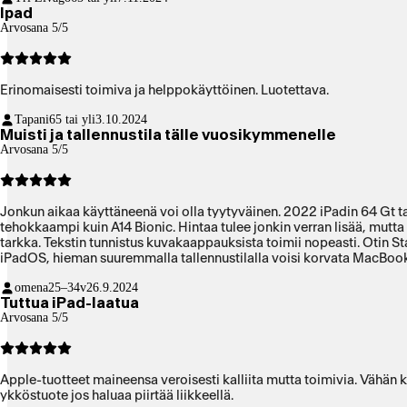
Ipad
Arvosana 5/5
Erinomaisesti toimiva ja helppokäyttöinen. Luotettava.
Tapani
65 tai yli
3.10.2024
Muisti ja tallennustila tälle vuosikymmenelle
Arvosana 5/5
Jonkun aikaa käyttäneenä voi olla tyytyväinen. 2022 iPadin 64 Gt ta
tehokkaampi kuin A14 Bionic. Hintaa tulee jonkin verran lisää, mutta ei
tarkka. Tekstin tunnistus kuvakaappauksista toimii nopeasti. Otin 
iPadOS, hieman suuremmalla tallennustilalla voisi korvata MacBooki
omena
25–34v
26.9.2024
Tuttua iPad-laatua
Arvosana 5/5
Apple-tuotteet maineensa veroisesti kalliita mutta toimivia. Vähän k
ykköstuote jos haluaa piirtää liikkeellä.