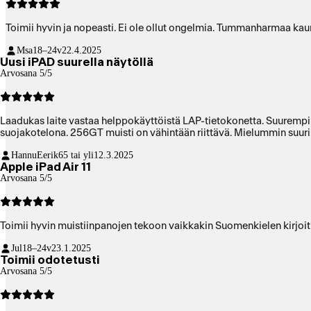
Toimii hyvin ja nopeasti. Ei ole ollut ongelmia. Tummanharmaa kaun
Msa
18–24v
22.4.2025
Uusi iPAD suurella näytöllä
Arvosana 5/5
Laadukas laite vastaa helppokäyttöistä LAP-tietokonetta. Suurempi 
suojakotelona. 256GT muisti on vähintään riittävä. Mielummin suuri
HannuEerik
65 tai yli
12.3.2025
Apple iPad Air 11
Arvosana 5/5
Toimii hyvin muistiinpanojen tekoon vaikkakin Suomenkielen kirjoitu
Jul
18–24v
23.1.2025
Toimii odotetusti
Arvosana 5/5