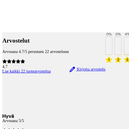
Payment services
0
%
0
%
4
Arvostelut
Arvosana 4.7/5 perustuen 22 arvosteluun
1
2
3
4,7
Kirjoita arvostelu
Lue kaikki 22 tuotearvostelua
Hyvä
Arvosana 5/5