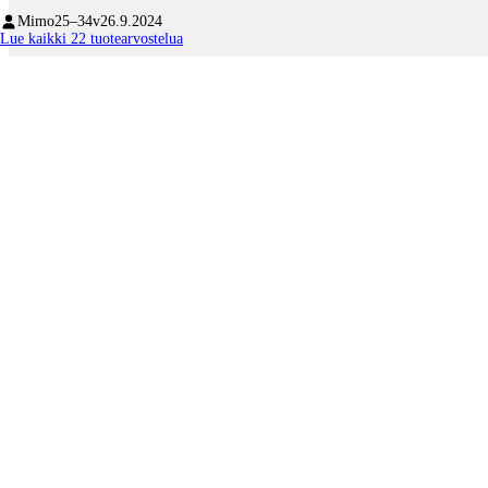
Mimo
25–34v
26.9.2024
Lue kaikki 22 tuotearvostelua