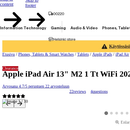
Skip to
content
footer
00220
Information Technology
Gaming
Audio & Video
Phones, Table
Helsinki store
Käytössäsi
Etusivu
/
Phones, Tablets & Smart Watches
/
Tablets
/
Apple iPads
/
iPad Air
Clearance
Apple iPad Air 13" M2 1 Tt WiFi 20
Arvosana 4.7/5 perustuen 22 arvosteluun
22
reviews
4
questions
Product images and videos
View product image
View product 
View pro
Vie
View product imag
Enlar