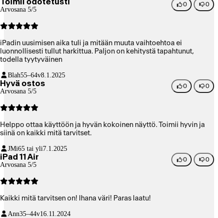
Toimii odotetusti
0
0
Arvosana 5/5
iPadin uusimisen aika tuli ja mitään muuta vaihtoehtoa ei
luonnollisesti tullut harkittua. Paljon on kehitystä tapahtunut,
todella tyytyväinen
Blah
55–64v
8.1.2025
Hyvä ostos
0
0
Arvosana 5/5
Helppo ottaa käyttöön ja hyvän kokoinen näyttö. Toimii hyvin ja
siinä on kaikki mitä tarvitset.
JMi
65 tai yli
7.1.2025
iPad 11 Air
0
0
Arvosana 5/5
Kaikki mitä tarvitsen on! Ihana väri! Paras laatu!
Ann
35–44v
16.11.2024