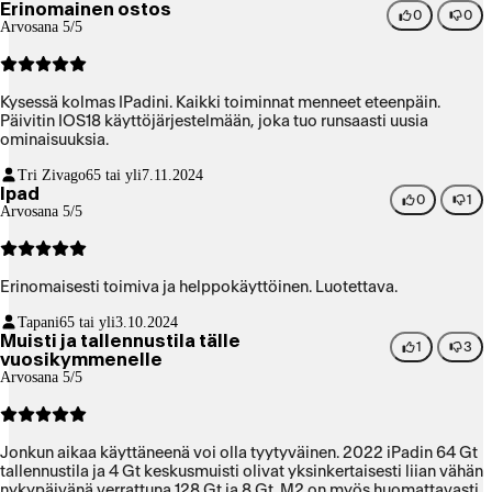
Erinomainen ostos
0
0
Arvosana 5/5
Kysessä kolmas IPadini. Kaikki toiminnat menneet eteenpäin.
Päivitin IOS18 käyttöjärjestelmään, joka tuo runsaasti uusia
ominaisuuksia.
Tri Zivago
65 tai yli
7.11.2024
Ipad
0
1
Arvosana 5/5
Erinomaisesti toimiva ja helppokäyttöinen. Luotettava.
Tapani
65 tai yli
3.10.2024
Muisti ja tallennustila tälle
1
3
vuosikymmenelle
Arvosana 5/5
Jonkun aikaa käyttäneenä voi olla tyytyväinen. 2022 iPadin 64 Gt
tallennustila ja 4 Gt keskusmuisti olivat yksinkertaisesti liian vähän
nykypäivänä verrattuna 128 Gt ja 8 Gt. M2 on myös huomattavasti