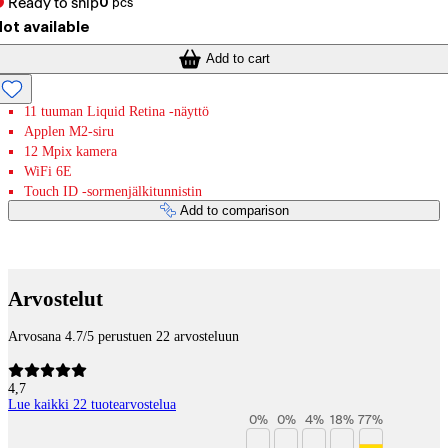
Ready to ship
0
pcs
ot available
Add to cart
11 tuuman Liquid Retina -näyttö
Applen M2-siru
12 Mpix kamera
WiFi 6E
Touch ID -sormenjälkitunnistin
Add to comparison
Payment services
Arvostelut
Arvosana 4.7/5 perustuen 22 arvosteluun
4,7
Lue kaikki 22 tuotearvostelua
0
%
0
%
4
%
18
%
77
%