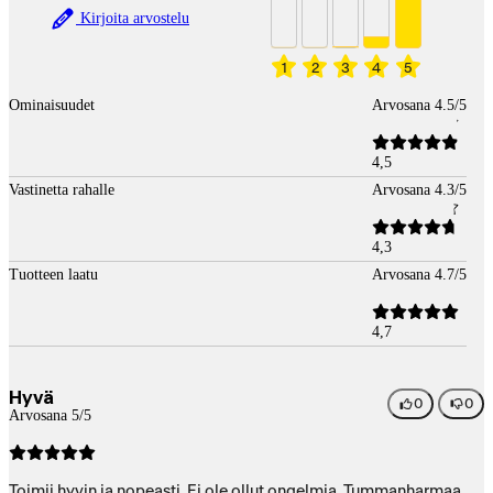
Kirjoita arvostelu
1
2
3
4
5
Ominaisuudet
Arvosana 4.5/5
4,5
Vastinetta rahalle
Arvosana 4.3/5
4,3
Tuotteen laatu
Arvosana 4.7/5
4,7
Hyvä
0
0
Arvosana 5/5
Toimii hyvin ja nopeasti. Ei ole ollut ongelmia. Tummanharmaa