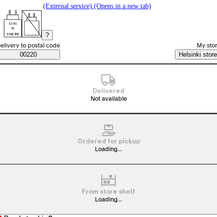
(External service) (Opens in a new tab)
15-45
W
?
USB PD
elect order method
elivery to postal code
My sto
Saatavuustiedot
00220
Helsinki store
Delivered
Not available
Ordered for pickup
Loading...
From store shelf
Loading...