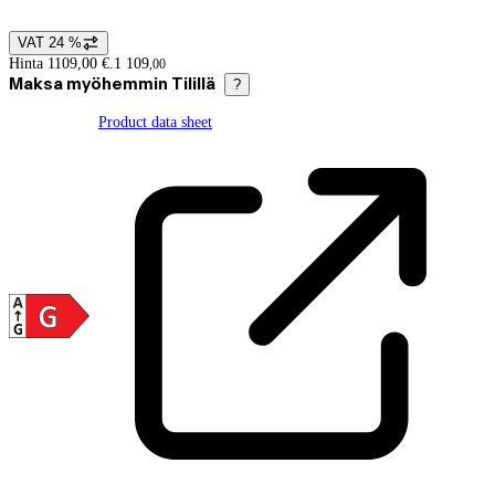
VAT 24 %
Price details
Hinta 1109,00 €.
1 109
,
00
Maksa myöhemmin Tilillä
?
Product data sheet