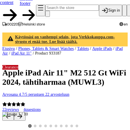
content
footer
Sign in
00220
Helsinki store
en
Käytössäsi on vanhempi selain, jota Verkkokauppa.com-
sivusto ei enää tue. Lue lisää täältä.
Etusivu
/
Phones, Tablets & Smart Watches
/
Tablets
/
Apple iPads
/
iPad
Air
/
iPad Air 11"
/
Product 933187
Clearance
Apple iPad Air 11" M2 512 Gt WiFi
2024, tähtiharmaa (MUWL3)
Arvosana 4.7/5 perustuen 22 arvosteluun
22
reviews
4
questions
Product images and videos
View product image 2
View product image 3
View product image 4
View product image 5
View product image 6
View product image 7
View product image 8
View product image 9
View product image 10
View product image 1