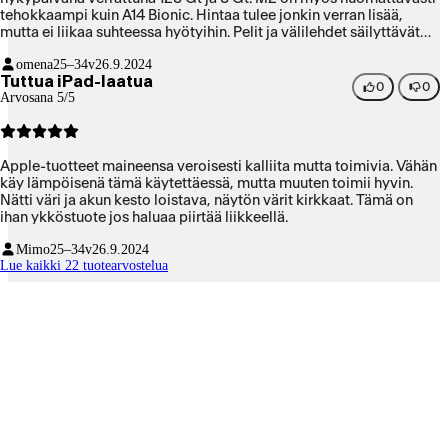
tehokkaampi kuin A14 Bionic. Hintaa tulee jonkin verran lisää,
mutta ei liikaa suhteessa hyötyihin. Pelit ja välilehdet säilyttävät
tilan taustalla vaikka vaihtaa usean sovelluksen välillä. Näyttö on
omena
25–34v
26.9.2024
todella tarkka. Tekstin tunnistus kuvakaappauksista toimii
Tuttua iPad-laatua
nopeasti. Otin Stage Managerin käyttöön, ja moniajo sekä
0
0
Arvosana 5/5
puhelinsovellusten käyttökokemus paranivat heti huomattavasti.
Jos tässä olisi macOS eikä iPadOS, hieman suuremmalla
tallennustilalla voisi korvata MacBookin. Sitä en kuitenkaan
olettanut.
Apple-tuotteet maineensa veroisesti kalliita mutta toimivia. Vähän
käy lämpöisenä tämä käytettäessä, mutta muuten toimii hyvin.
Nätti väri ja akun kesto loistava, näytön värit kirkkaat. Tämä on
ihan ykköstuote jos haluaa piirtää liikkeellä.
Mimo
25–34v
26.9.2024
Lue kaikki 22 tuotearvostelua