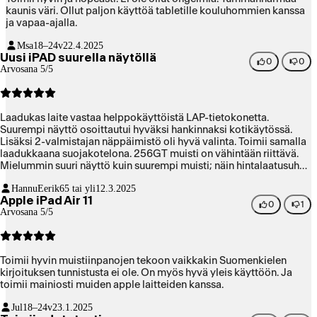
kaunis väri. Ollut paljon käyttöä tabletille kouluhommien kanssa
ja vapaa-ajalla.
Msa
18–24v
22.4.2025
Uusi iPAD suurella näytöllä
0
0
Arvosana 5/5
Laadukas laite vastaa helppokäyttöistä LAP-tietokonetta.
Suurempi näyttö osoittautui hyväksi hankinnaksi kotikäytössä.
Lisäksi 2-valmistajan näppäimistö oli hyvä valinta. Toimii samalla
laadukkaana suojakotelona. 256GT muisti on vähintään riittävä.
Mielummin suuri näyttö kuin suurempi muisti; näin hintalaatusuhde
paranee.
HannuEerik
65 tai yli
12.3.2025
Apple iPad Air 11
0
1
Arvosana 5/5
Toimii hyvin muistiinpanojen tekoon vaikkakin Suomenkielen
kirjoituksen tunnistusta ei ole. On myös hyvä yleis käyttöön. Ja
toimii mainiosti muiden apple laitteiden kanssa.
Jul
18–24v
23.1.2025