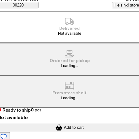
Saatavuustiedot
00220
Helsinki store
Delivered
Not available
Ordered for pickup
Loading...
From store shelf
Loading...
Ready to ship
0
pcs
ot available
Add to cart