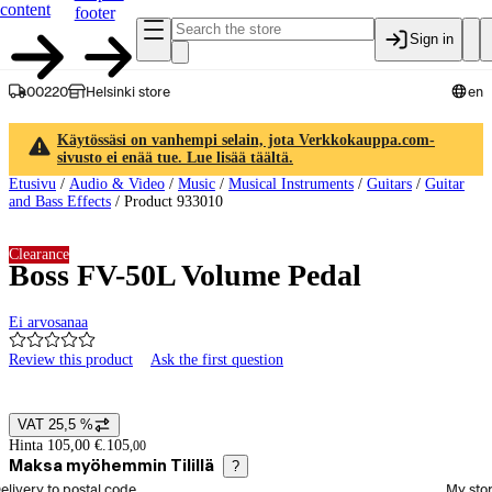
content
footer
Sign in
00220
Helsinki store
en
Käytössäsi on vanhempi selain, jota Verkkokauppa.com-
sivusto ei enää tue. Lue lisää täältä.
Etusivu
/
Audio & Video
/
Music
/
Musical Instruments
/
Guitars
/
Guitar
and Bass Effects
/
Product 933010
Clearance
Boss FV-50L Volume Pedal
Ei arvosanaa
Review this product
Ask the first question
Product images and videos
VAT 25,5 %
Price details
Hinta 105,00 €.
105
,
00
Maksa myöhemmin Tilillä
?
elect order method
elivery to postal code
My sto