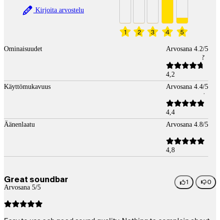
Kirjoita arvostelu
1
2
3
4
5
Ominaisuudet
Arvosana 4.2/5
4,2
Käyttömukavuus
Arvosana 4.4/5
4,4
Äänenlaatu
Arvosana 4.8/5
4,8
Great soundbar
1
0
Arvosana 5/5