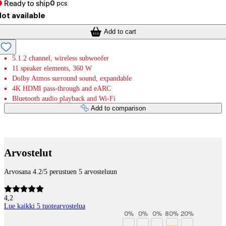
Ready to ship
0
pcs
ot available
Add to cart
5.1.2 channel, wireless subwoofer
11 speaker elements, 360 W
Dolby Atmos surround sound, expandable
4K HDMI pass-through and eARC
Bluetooth audio playback and Wi-Fi
Add to comparison
Payment services
Arvostelut
Arvosana 4.2/5 perustuen 5 arvosteluun
4,2
Lue kaikki 5 tuotearvostelua
0
%
0
%
0
%
80
%
20
%