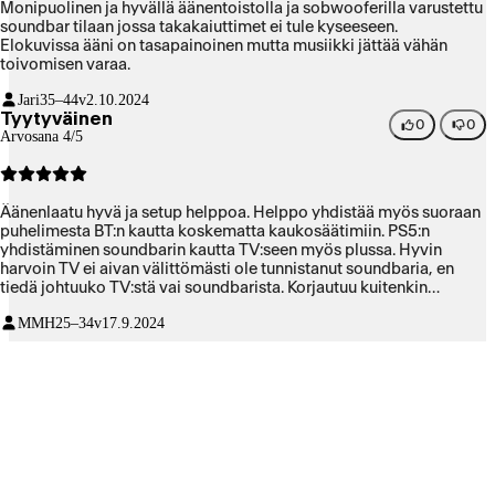
Monipuolinen ja hyvällä äänentoistolla ja sobwooferilla varustettu
soundbar tilaan jossa takakaiuttimet ei tule kyseeseen.
Elokuvissa ääni on tasapainoinen mutta musiikki jättää vähän
toivomisen varaa.
Jari
35–44v
2.10.2024
Tyytyväinen
0
0
Arvosana 4/5
Äänenlaatu hyvä ja setup helppoa. Helppo yhdistää myös suoraan
puhelimesta BT:n kautta koskematta kaukosäätimiin. PS5:n
yhdistäminen soundbarin kautta TV:seen myös plussa. Hyvin
harvoin TV ei aivan välittömästi ole tunnistanut soundbaria, en
tiedä johtuuko TV:stä vai soundbarista. Korjautuu kuitenkin
minuutissa itsestään tai heti liittämällä HDMI:n uudestaan.
MMH
25–34v
17.9.2024