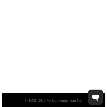
Alatunniste
© 1992–2026 Verkkokauppa.com Oyj