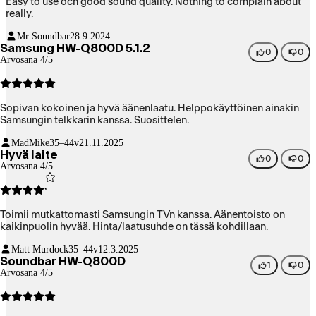
Easy to use och good sound quality. Nothing to complain about
really.
Mr Soundbar
28.9.2024
Samsung HW-Q800D 5.1.2
0
0
Arvosana 4/5
Sopivan kokoinen ja hyvä äänenlaatu. Helppokäyttöinen ainakin
Samsungin telkkarin kanssa. Suosittelen.
MadMike
35–44v
21.11.2025
Hyvä laite
0
0
Arvosana 4/5
Toimii mutkattomasti Samsungin TVn kanssa. Äänentoisto on
kaikinpuolin hyvää. Hinta/laatusuhde on tässä kohdillaan.
Matt Murdock
35–44v
12.3.2025
Soundbar HW-Q800D
1
0
Arvosana 4/5