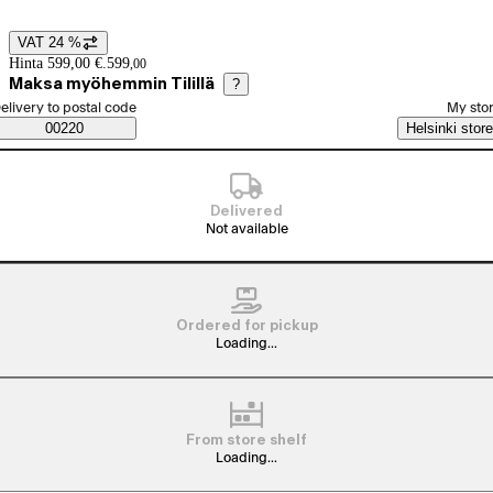
VAT 24 %
Price details
Hinta 599,00 €.
599
,
00
Maksa myöhemmin Tilillä
?
elect order method
elivery to postal code
My sto
Saatavuustiedot
00220
Helsinki store
Delivered
Not available
Ordered for pickup
Loading...
From store shelf
Loading...