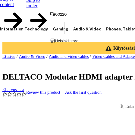
Skip to
content
footer
00220
Information Technology
Gaming
Audio & Video
Phones, Table
Helsinki store
Käytössäsi
Etusivu
/
Audio & Video
/
Audio and video cables
/
Video Cables and Adapte
DELTACO Modular HDMI adapter ri
Ei arvosanaa
Review this product
Ask the first question
Product images and videos
Enlar