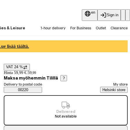
en
Sign in
ies & Leisure
1-hour delivery
For Business
Outlet
Clearance
Guides and articles
Vaihtokauppa
Services
Latest
e lisää täältä.
VAT 24 %
Price details
Hinta 59,99 €.
59
,
99
Maksa myöhemmin Tilillä
?
Select order method
Delivery to postal code
My store
Saatavuustiedot
00220
Helsinki store
Delivered
Not available