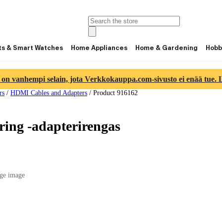
ts & Smart Watches
Home Appliances
Home & Gardening
Hobb
 on vanhempi selain, jota Verkkokauppa.com-sivusto ei enää tue. Lu
rs
/
HDMI Cables and Adapters
/
Product 916162
ng -adapterirengas
ge image