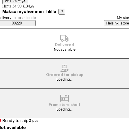
VAT 24 %
Price details
Hinta 34,99 €.
34
,
99
Maksa myöhemmin Tilillä
?
elect order method
elivery to postal code
My sto
Saatavuustiedot
00220
Helsinki store
Delivered
Not available
Ordered for pickup
Loading...
From store shelf
Loading...
Ready to ship
0
pcs
ot available