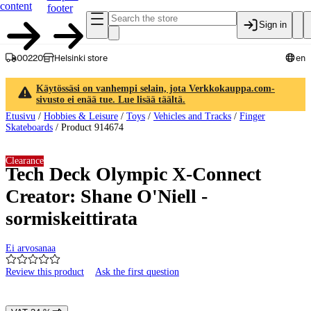
content
footer
Sign in
00220
Helsinki store
en
Käytössäsi on vanhempi selain, jota Verkkokauppa.com-
sivusto ei enää tue. Lue lisää täältä.
Etusivu
/
Hobbies & Leisure
/
Toys
/
Vehicles and Tracks
/
Finger
Skateboards
/
Product 914674
Clearance
Tech Deck Olympic X-Connect
Creator: Shane O'Niell -
sormiskeittirata
Ei arvosanaa
Review this product
Ask the first question
Product images and videos