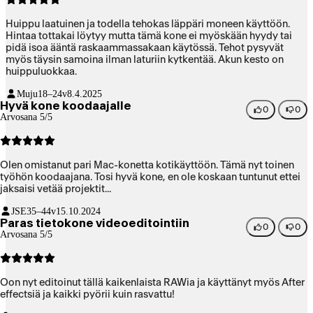
Huippu laatuinen ja todella tehokas läppäri moneen käyttöön.
Hintaa tottakai löytyy mutta tämä kone ei myöskään hyydy tai
pidä isoa ääntä raskaammassakaan käytössä. Tehot pysyvät
myös täysin samoina ilman laturiin kytkentää. Akun kesto on
huippuluokkaa.
Muju
18–24v
8.4.2025
Hyvä kone koodaajalle
0
0
Arvosana 5/5
Olen omistanut pari Mac-konetta kotikäyttöön. Tämä nyt toinen
työhön koodaajana. Tosi hyvä kone, en ole koskaan tuntunut ettei
jaksaisi vetää projektit...
JSE
35–44v
15.10.2024
Paras tietokone videoeditointiin
0
0
Arvosana 5/5
Oon nyt editoinut tällä kaikenlaista RAWia ja käyttänyt myös After
effectsiä ja kaikki pyörii kuin rasvattu!