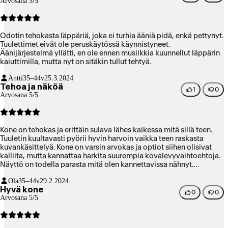
Arvosana 5/5
jouduin asentamaan osan Adoben ohjelmista uudelleen. Sama
koski myös osaa kolmannen osapuolen musiikki pluginejä.
Markkinointi- ja media-alan ammattilaisena olen tottunut
vaihtamaan kotikoneeni vähintään 5 vuoden välein, koska
Odotin tehokasta läppäriä, joka ei turhia ääniä pidä, enkä pettynyt.
kehittyvät ammattilaisohjelmat vaativat yhä enemmän resursseja
Tuulettimet eivät ole peruskäytössä käynnistyneet.
vuosien varrella: niin kuin tässäkin tapauksessa. Ostoksen laatu- ja
Äänijärjestelmä yllätti, en ole ennen musiikkia kuunnellut läppärin
hintataso ovat kohdillaan.
kaiuttimilla, mutta nyt on sitäkin tullut tehtyä.
Antti
35–44v
25.3.2024
Tehoa ja näköä
1
0
Arvosana 5/5
Kone on tehokas ja erittäin sulava lähes kaikessa mitä sillä teen.
Tuuletin kuultavasti pyörii hyvin harvoin vaikka teen raskasta
kuvankäsittelyä. Kone on varsin arvokas ja optiot siihen olisivat
kalliita, mutta kannattaa harkita suurempia kovalevyvaihtoehtoja.
Näyttö on todella parasta mitä olen kannettavissa nähnyt.
Näppäimistössä on nykytrendin mukaisesti todella lyhyt liikerata,
Ola
35–44v
29.2.2024
se voi olla huono jos kirjoitta paljon. Omaani otin 36 gigatavua
Hyvä kone
muistia ja se ei ole kuvankäsittelyssä loppunut vielä kesken
0
0
Arvosana 5/5
isommillaan projekteilla. Tumma väri saattaa jonkun mielestä
kerätä sormenjälkiä, mutta ei niin pahasti kuin kevyemmän Airin
tummansininen. Tumma väri on luonnossa todella tyylikäs. 14"
koko tuntuu omaan käyttöön optimaaliselle. Kone tuntui alkuun