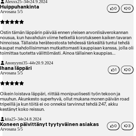
Alexxx
25–34v
24.9.2024
Huippuhankinta
0
0
Arvosana 5/5
Ostin tämän läppärin päivää ennen yleisen arvonlisäverokannan
nousua, kun havahduin viime hetkellä korotukseen kaiken tavaran
hinnoissa. Tällaista heräteostosta tehdessä tärkeältä tuntui tehdä
kaupat mahdollisimman mutkattomasti kauppiaan kanssa, jolla oli
toimittaa tuotetta välittömästi. Ainoa tällainen kauppias
pääkaupunkiseudulla oli sillä hetkellä Verkkokauppa, jonka
Anonyymi
35–44v
20.9.2024
asiakaspalvelu oli kaiken lisäksi todella ystävällistä. Usein
Ihana läppäri
tekniikkaan erikoistuvien liikkeiden myyjät ovat aika
1
0
Arvosana 5/5
välinpitämättömällä tuulella, mentaalisesti kuin mässyttäisivät
purkkaa ja pyörittelisivät silmiään joka lauseella, mutta
Verkkokaupassa myyjät olivat tosi kivoja. On paljon mukavampaa
ostaa useamman tonnin laite, kun asioinnista jää hyvä fiilis.
Oikein loistava läppäri, riittää monipuolisesti työn tekoon ja
muuhun. Akunkesto superhyvä, ollut mukana monen päivän road
tripeillä ja kun töitä ei oo onneksi tarvinnut tehdä 247, akku
kestänyt koko reissun.
kiia
25–34v
24.8.2024
Koneen päivittänyt tyytyväinen asiakas
0
3
Arvosana 5/5