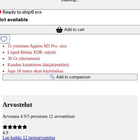
Loading...
Ready to ship
0
pcs
ot available
Add to cart
11-ytiminen Applen M3 Pro -siru
Liquid Retina XDR ‐näyttö
36 Gt yhteismuisti
Kuuden kaiuttimen äänijärjestelmä
Jopa 18 tuntia akun käyttöaikaa
Add to comparison
Payment services
Arvostelut
Arvosana 4.9/5 perustuen 12 arvosteluun
4,9
Lue kaikki 12 tuotearvostelua