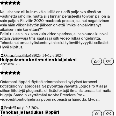
Kallishan se oli kuin mikä eli sillä en tiedä paljonko tässä on
vastinetta rahoille, mutta siis hinnan perusteella toivoin paljon ja
sain paljon. Päivitin 2020 macbook pro:sta ja ainut negatiivinen
asia näin viikon käytön jälkeen on että "miksi en päivittänyt
aikaisemmin konettani?"
Editti rullaa niin kuvan kuin videon parissa ja ihan outoa kun voi
jotain värisyväjä tms. säätää ja silti video rullaa ongelmitta.
Tehostanut omaa työskentelyäni sekä työnviihtyvyyttä selkeästi.
Hyvä sijoitus.
Omenafanaatikko1990
25–34v
12.6.2024
Huippulaatua kotistudion kivijalaksi
0
0
Arvosana 5/5
Ostamani läppäri täyttää erinomaisesti nykyiset tarpeeni
kotistudion ylläpidossa. Se pyörittää vaivatta Logic Pro X:ää ja
siihen liitettyjä plugareita eli lisäefektejä ilman latenssia tai muita
bugeja. Samoin käyttämäni Adobe Premiere Pro -
videoeditointiohjelmaa pyörii nopeasti ja häiriöttä. Myös
PhotoShopin toiminta sujuvoitui. Vanhan koneen tiedostojen siirto
Perde
65 tai yli
9.5.2024
TimeMachine-varmuuskopiolta uudelle koneelle sujui
Tehokas ja laadukas läppäri
vaivattomasti. Tosin uuden koneen Applen oman sirun vuoksi
1
0