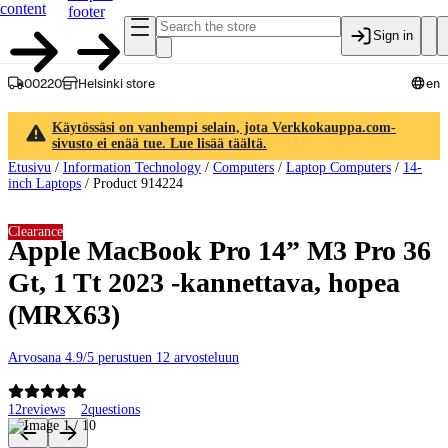
content
footer
Sign in
00220
Helsinki store
en
Käytössäsi on vanhempi selain, jota Verkkokauppa.com-
sivusto ei enää tue. Lue lisää täältä.
Etusivu
/
Information Technology
/
Computers
/
Laptop Computers
/
14-
inch Laptops
/
Product 914224
Clearance
Apple MacBook Pro 14” M3 Pro 36
Gt, 1 Tt 2023 -kannettava, hopea
(MRX63)
Arvosana 4.9/5 perustuen 12 arvosteluun
12
reviews
2
questions
Product images and videos