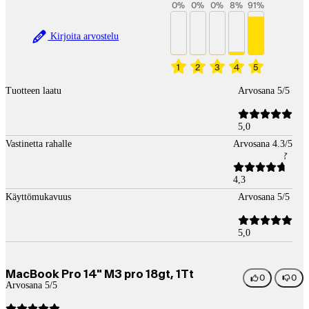
0
%
0
%
0
%
8
%
91
%
Kirjoita arvostelu
1
2
3
4
5
Tuotteen laatu
Arvosana 5/5
5,0
Vastinetta rahalle
Arvosana 4.3/5
4,3
Käyttömukavuus
Arvosana 5/5
5,0
MacBook Pro 14" M3 pro 18gt, 1Tt
0
0
Arvosana 5/5