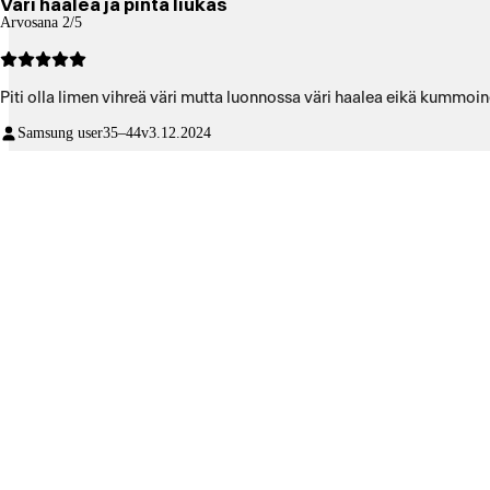
Väri haalea ja pinta liukas
Arvosana 2/5
Piti olla limen vihreä väri mutta luonnossa väri haalea eikä kummoin
Samsung user
35–44v
3.12.2024