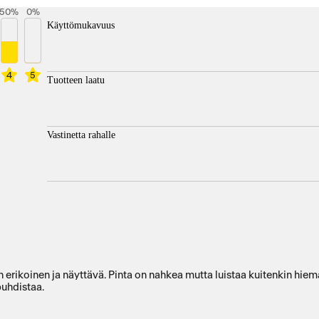
50
%
0
%
Käyttömukavuus
4
5
Tuotteen laatu
Vastinetta rahalle
on erikoinen ja näyttävä. Pinta on nahkea mutta luistaa kuitenkin hie
puhdistaa.