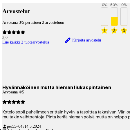
0
%
50
%
0
%
Arvostelut
Arvosana 3/5 perustuen 2 arvosteluun
1
2
3
3,0
Kirjoita arvostelu
Lue kaikki 2 tuotearvostelua
Hyvännäköinen mutta hieman liukaspintainen
Arvosana 4/5
Kotelo sopii puhelimeen erittäin hyvin ja tasoittaa takasivun. Väri 
muitakin vaihtoehtoja. Pinta kerää hieman pölyä mutta on helppo 
per
55–64v
14.3.2024