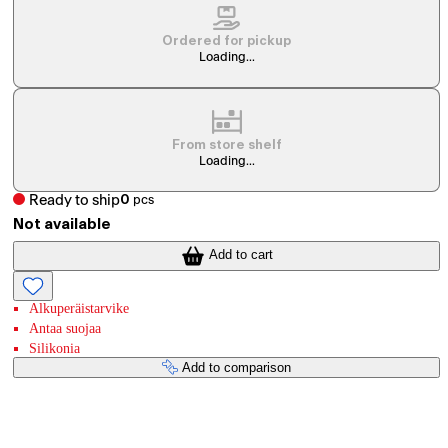
Ordered for pickup
Loading...
From store shelf
Loading...
Ready to ship
0
pcs
Not available
Add to cart
Alkuperäistarvike
Antaa suojaa
Silikonia
Add to comparison