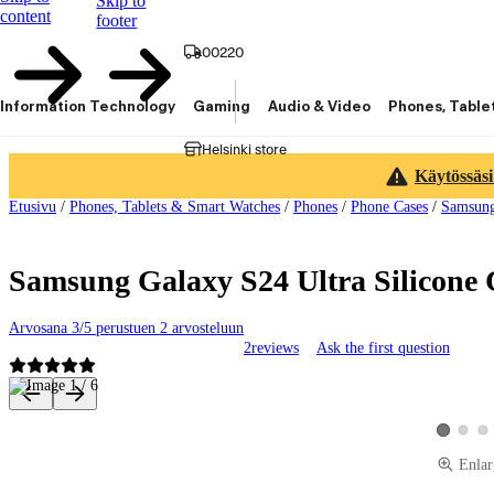
Skip to
content
footer
00220
Information Technology
Gaming
Audio & Video
Phones, Table
Helsinki store
Käytössäsi
Etusivu
/
Phones, Tablets & Smart Watches
/
Phones
/
Phone Cases
/
Samsun
Samsung Galaxy S24 Ultra Silicone C
Arvosana 3/5 perustuen 2 arvosteluun
2
reviews
Ask the first question
Product images and videos
View pro
Vie
View prod
Enlar