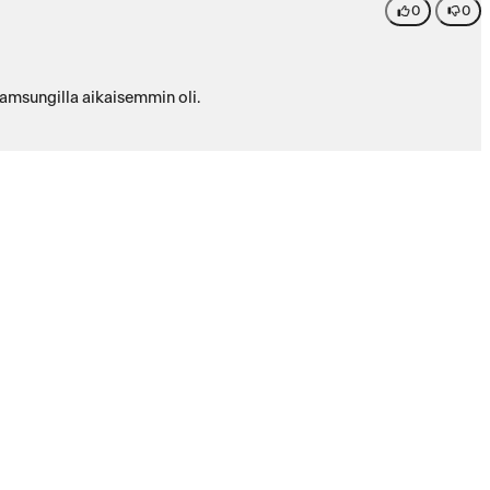
0
0
 Samsungilla aikaisemmin oli.