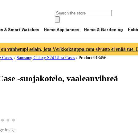
ts & Smart Watches
Home Appliances
Home & Gardening
Hobb
 on vanhempi selain, jota Verkkokauppa.com-sivusto ei enää tue. Lu
g Cases
/
Samsung Galaxy S24 Ultra Cases
/
Product 913456
ase -suojakotelo, vaaleanvihreä
duct image 2
w product image 3
View product image 4
View product image 5
View product image 6
uct image 1
ge image