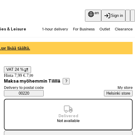
en
Sign in
ies & Leisure
1-hour delivery
For Business
Outlet
Clearance
Guides and articles
Vaihtokauppa
Services
Latest
e lisää täältä.
VAT 24 %
Price details
Hinta 7,99 €.
7
,
99
Maksa myöhemmin Tilillä
?
Select order method
Delivery to postal code
My store
Saatavuustiedot
00220
Helsinki store
Delivered
Not available