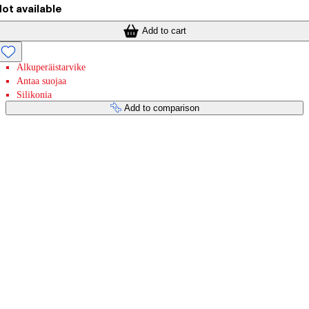
ot available
Add to cart
Alkuperäistarvike
Antaa suojaa
Silikonia
Add to comparison
Payment services