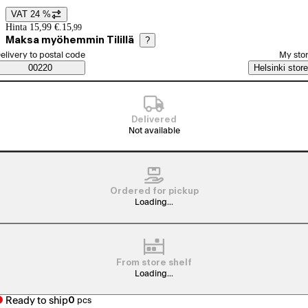
VAT 24 %
Price details
Hinta 15,99 €.
15
,
99
Maksa myöhemmin Tilillä
?
elect order method
elivery to postal code
My sto
Saatavuustiedot
00220
Helsinki store
Delivered
Not available
Ordered for pickup
Loading...
From store shelf
Loading...
Ready to ship
0
pcs